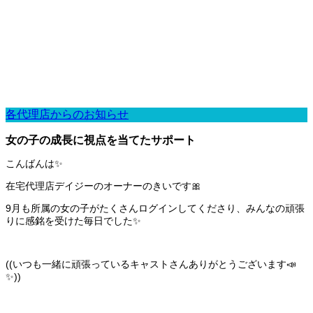
各代理店からのお知らせ
女の子の成長に視点を当てたサポート
こんばんは✨
在宅代理店デイジーのオーナーのきいです🎀
9月も所属の女の子がたくさんログインしてくださり、みんなの頑張
りに感銘を受けた毎日でした✨
((いつも一緒に頑張っているキャストさんありがとうございます📣
✨))