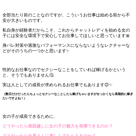
全部当たり前のことなのですが、こういうお仕事は始める前から不
安が大きいものです。
私自身が経験者だからこそ、これからチャットレディを始める女の
子には安全な環境下で安心してお仕事してほしいと思っています🎀
身バレ対策や過激なパフォーマンスにならないようなレクチャーな
どがそのうちの一つかと思います✨
性的なお仕事なのでセクシーなことをしていれば稼げるかという
と、そうでもありません🤔
実は人としての成長が求められるお仕事でもあります😊✨
（数日だけだったらちょっとセクシーなことしたら稼げちゃいますがせっかくなら長期的に稼ぎ
たいですよね！）
女の子が成長できるために、
どうやったら画面越しに女の子の魅力を発揮できるのか？
どうやったら会員さんに楽しんでもらえるのか？