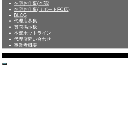
在宅お仕事(本部)
在宅お仕事(サポートFC店)
BLOG
代理店募集
質問掲示板
本部ホットライン
代理店問い合わせ
事業者概要
Copyright © Crystal All Rights Reserved.