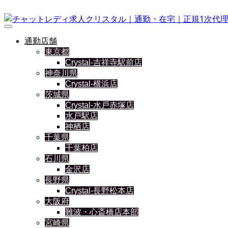
通勤店舗
東京都
Crystal-吉祥寺駅前店
神奈川県
Crystal-横浜店
茨城県
Crystal-水戸赤塚店
水戸駅店
神栖店
千葉県
千葉柏店
石川県
金沢店
長野県
Crystal-長野松本店
大阪府
難波・心斎橋店本部
宮崎県