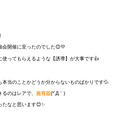
！
会開催に至ったのでした😊💛
使ってもらえるような【誘導】が大事です👍
本当のことかどうか分からないものばかりです💦
きるのはレアで、
超有益
(*´Д｀)
たなと思います😊✨