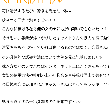
＼(゜ロ＼)(／ロ゜)／✨
毎回清算するたびに驚きを隠せない私←
ひゃーオモチャ効果すごい＞＜
こんなに稼げるなら他の女の子にも沢山稼いでもらいたい！
そう思い、報酬が爆上がりしたキャストさんの協力を得て勉強
遠隔おもちゃは持っていれば稼げるものではなく、会員さんに
その具体的な誘導方法について実例を元に説明しました✨
稼ぎ方などのノウハウはインターネット上にたくさんあっても
実際の使用方法や報酬の上がり具合を直接現役同士で共有で
今日勉強会に参加されたキャストさんはとってもラッキーだっ
勉強会終了後の一部参加者のご感想です📝↓✨