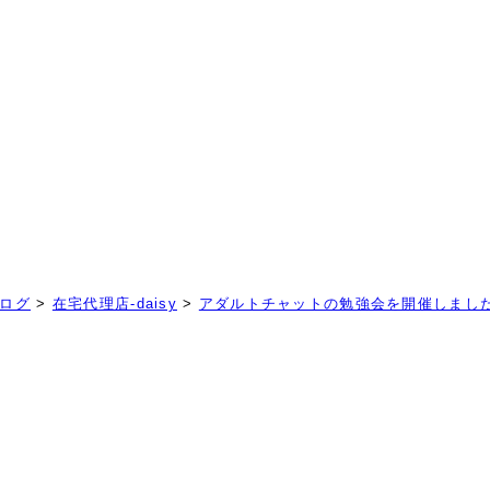
！
ログ
>
在宅代理店-daisy
>
アダルトチャットの勉強会を開催しました