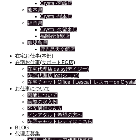
Crystal-宮崎店
熊本県
Crystal-熊本店
福岡県
Crystal-久留米店
福岡姪浜駅店
鹿児島県
鹿児島天文館店
在宅お仕事(本部)
在宅お仕事(サポートFC店)
在宅代理店 daisy(デイジー)
在宅代理店 joa(ジョア)
在宅チャットOffice【Lesca】レスカーon Crystal
お仕事について
報酬について
実際の収入例
不安解消Ｑ＆Ａ
ノンアダルト希望の方へ
在宅チャットレディはこちら
BLOG
代理店募集