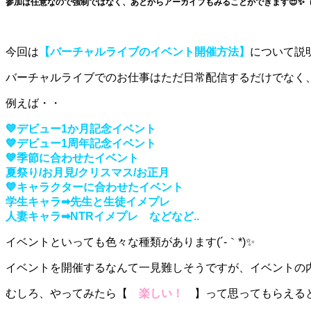
参加は任意なので強制ではなく、あとからアーカイブもみることができます😌✨（
今回は
【バーチャルライブのイベント開催方法】
について説明
バーチャルライブでのお仕事はただ日常配信するだけでなく
例えば・・
💙デビュー1か月記念イベント
💙デビュー1周年記念イベント
💙季節に合わせたイベント
夏祭り/お月見/クリスマス/お正月
💙キャラクターに合わせたイベント
学生キャラ➡先生と生徒イメプレ
人妻キャラ➡NTRイメプレ などなど..
イベントといっても色々な種類があります(´-｀*)✨
イベントを開催するなんて一見難しそうですが、イベントの
むしろ、やってみたら【
楽しい！
】って思ってもらえると