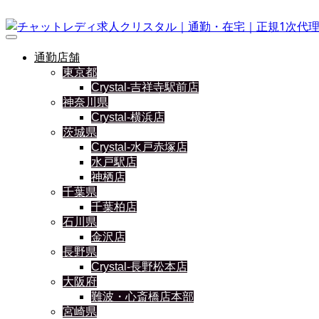
通勤店舗
東京都
Crystal-吉祥寺駅前店
神奈川県
Crystal-横浜店
茨城県
Crystal-水戸赤塚店
水戸駅店
神栖店
千葉県
千葉柏店
石川県
金沢店
長野県
Crystal-長野松本店
大阪府
難波・心斎橋店本部
宮崎県