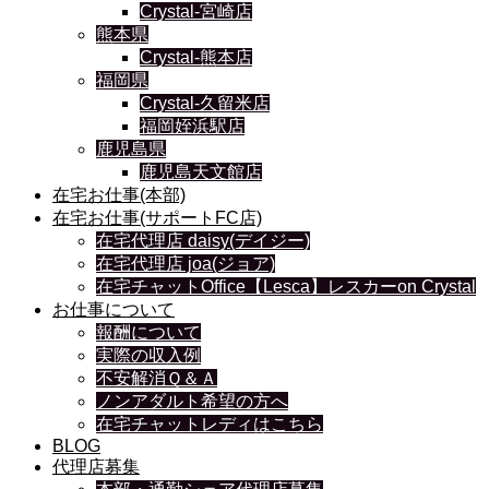
Crystal-宮崎店
熊本県
Crystal-熊本店
福岡県
Crystal-久留米店
福岡姪浜駅店
鹿児島県
鹿児島天文館店
在宅お仕事(本部)
在宅お仕事(サポートFC店)
在宅代理店 daisy(デイジー)
在宅代理店 joa(ジョア)
在宅チャットOffice【Lesca】レスカーon Crystal
お仕事について
報酬について
実際の収入例
不安解消Ｑ＆Ａ
ノンアダルト希望の方へ
在宅チャットレディはこちら
BLOG
代理店募集