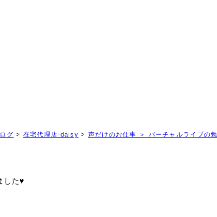
！
ログ
>
在宅代理店-daisy
>
声だけのお仕事 ＞ バーチャルライブの
ました♥