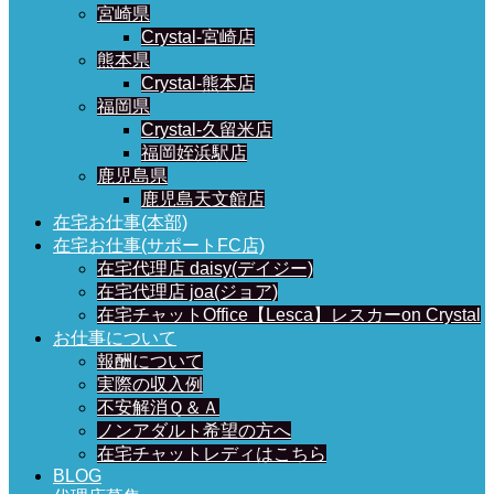
宮崎県
Crystal-宮崎店
熊本県
Crystal-熊本店
福岡県
Crystal-久留米店
福岡姪浜駅店
鹿児島県
鹿児島天文館店
在宅お仕事(本部)
在宅お仕事(サポートFC店)
在宅代理店 daisy(デイジー)
在宅代理店 joa(ジョア)
在宅チャットOffice【Lesca】レスカーon Crystal
お仕事について
報酬について
実際の収入例
不安解消Ｑ＆Ａ
ノンアダルト希望の方へ
在宅チャットレディはこちら
BLOG