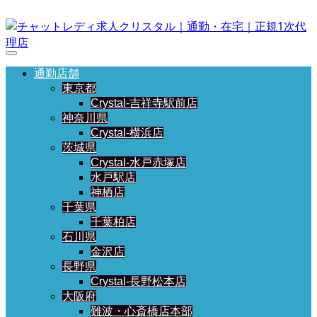
通勤店舗
東京都
Crystal-吉祥寺駅前店
神奈川県
Crystal-横浜店
茨城県
Crystal-水戸赤塚店
水戸駅店
神栖店
千葉県
千葉柏店
石川県
金沢店
長野県
Crystal-長野松本店
大阪府
難波・心斎橋店本部