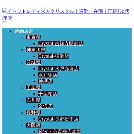
通勤店舗
東京都
Crystal-吉祥寺駅前店
神奈川県
Crystal-横浜店
茨城県
Crystal-水戸赤塚店
水戸駅店
神栖店
千葉県
千葉柏店
石川県
金沢店
長野県
Crystal-長野松本店
大阪府
難波・心斎橋店本部