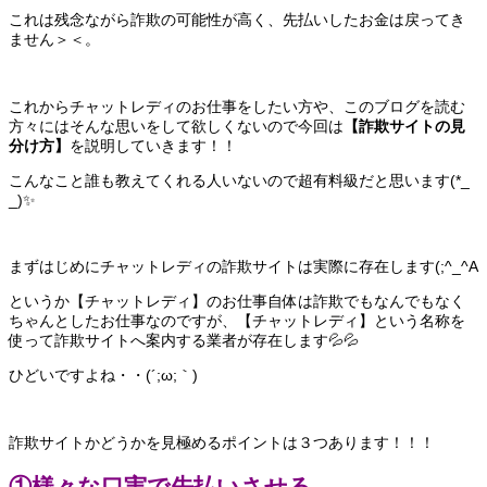
これは残念ながら詐欺の可能性が高く、先払いしたお金は戻ってき
ません＞＜。
これからチャットレディのお仕事をしたい方や、このブログを読む
方々にはそんな思いをして欲しくないので今回は
【詐欺サイトの見
分け方】
を説明していきます！！
こんなこと誰も教えてくれる人いないので超有料級だと思います(*_
_)✨
まずはじめにチャットレディの詐欺サイトは実際に存在します(;^_^A
というか【チャットレディ】のお仕事自体は詐欺でもなんでもなく
ちゃんとしたお仕事なのですが、【チャットレディ】という名称を
使って詐欺サイトへ案内する業者が存在します💦💦
ひどいですよね・・(´;ω;｀)
詐欺サイトかどうかを見極めるポイントは３つあります！！！
①様々な口実で先払いさせる