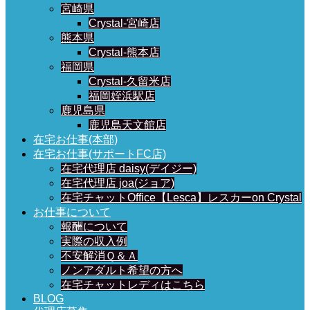
宮崎県
Crystal-宮崎店
熊本県
Crystal-熊本店
福岡県
Crystal-久留米店
福岡姪浜駅店
鹿児島県
鹿児島天文館店
在宅お仕事(本部)
在宅お仕事(サポートFC店)
在宅代理店 daisy(デイジー)
在宅代理店 joa(ジョア)
在宅チャットOffice【Lesca】レスカーon Crystal
お仕事について
報酬について
実際の収入例
不安解消Ｑ＆Ａ
ノンアダルト希望の方へ
在宅チャットレディはこちら
BLOG