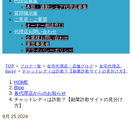
代理店募集
本部・通勤シェア代理店募集
質問掲示板
ご意見・ご要望
オーナー相談窓口
代理店お問い合わせ
企業様お問い合わせ
運営事業者
プライバシーポリシー
日々、ブログを更新中！
TOP
>
ブログ一覧
>
在宅代理店・店舗ブログ
>
在宅代理店-
daisy
>
チャットレディは詐欺？【副業詐欺サイトの見分け方】
HOME
Blog
各代理店からのお知らせ
チャットレディは詐欺？【副業詐欺サイトの見分け
方】
9月
25
2024