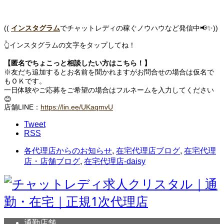
((
インスタグラム
でチャットレディの稼ぐノウハウなど発信中📢✨))
👆インスタグラムの文字をタップしてね！
【匿名でちょこっと相談したい方はこちら！】
※友だち追加するとお名前を聞かれますがお問合せの場合は仮名で
もＯＫです。
一日体験やご応募をご希望の場合はフルネームを入力してください
😊
店舗LINE：
https://lin.ee/UKaqmvU
Tweet
RSS
各代理店からのお知らせ
,
在宅代理店ブログ
,
在宅代理
店・店舗ブログ
,
在宅代理店-daisy
通勤店舗