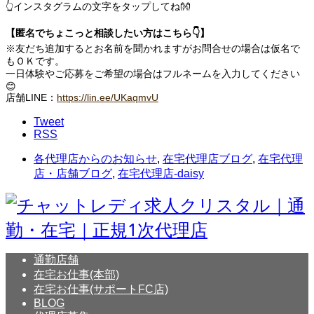
👆インスタグラムの文字をタップしてね👐
【匿名でちょこっと相談したい方はこちら👇】
※友だち追加するとお名前を聞かれますがお問合せの場合は仮名で
もＯＫです。
一日体験やご応募をご希望の場合はフルネームを入力してください
😊
店舗LINE：
https://lin.ee/UKaqmvU
Tweet
RSS
各代理店からのお知らせ
,
在宅代理店ブログ
,
在宅代理
店・店舗ブログ
,
在宅代理店-daisy
通勤店舗
在宅お仕事(本部)
在宅お仕事(サポートFC店)
BLOG