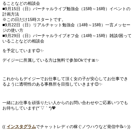
ることなどの相談会
■9月15日（日）バーチャルライブ勉強会（15時～16時）イベントの
計画方法
※この日だけ15時スタートです。
■9月22日（日）リアルチャット勉強会（14時～15時）一言メッセー
ジの使い方
■9月29日（日）バーチャルライブオフ会（14時～15時）雑談/困って
いることなどの相談会
を予定しています😊✨
デイジーに所属している方は無料で参加Okです🎀✨
これからもデイジーでお仕事して頂く女の子が安心してお仕事でき
るように透明性のある事務所を目指していきます😊✨
一緒にお仕事を頑張りたい人からのお問い合わせやご応募いつでも
お待ちしています(*´▽｀*)💖
((
インスタグラム
でチャットレディの稼ぐノウハウなど発信中📝✨))