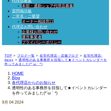
代理店募集
本部・通勤シェア代理店募集
質問掲示板
ご意見・ご要望
オーナー相談窓口
代理店お問い合わせ
企業様お問い合わせ
運営事業者
プライバシーポリシー
日々、ブログを更新中！
TOP
>
ブログ一覧
>
在宅代理店・店舗ブログ
>
在宅代理店-
daisy
>
透明性のある事務所を目指して★イベントカレンダーを
作ってみました(*´ω｀*)
HOME
Blog
各代理店からのお知らせ
透明性のある事務所を目指して★イベントカレンダー
を作ってみました(*´ω｀*)
9月
04
2024