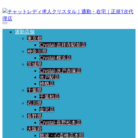
通勤店舗
東京都
Crystal-吉祥寺駅前店
神奈川県
Crystal-横浜店
茨城県
Crystal-水戸赤塚店
水戸駅店
神栖店
千葉県
千葉柏店
石川県
金沢店
長野県
Crystal-長野松本店
大阪府
難波・心斎橋店本部