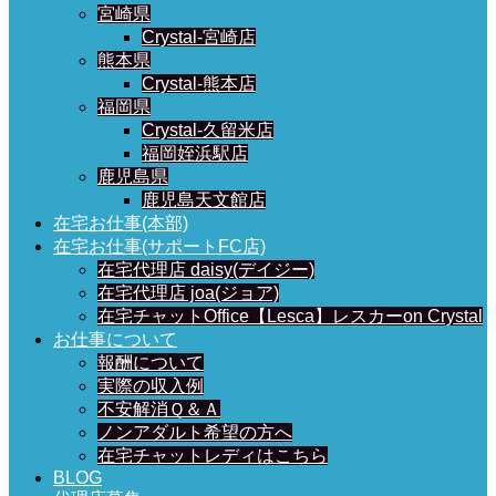
宮崎県
Crystal-宮崎店
熊本県
Crystal-熊本店
福岡県
Crystal-久留米店
福岡姪浜駅店
鹿児島県
鹿児島天文館店
在宅お仕事(本部)
在宅お仕事(サポートFC店)
在宅代理店 daisy(デイジー)
在宅代理店 joa(ジョア)
在宅チャットOffice【Lesca】レスカーon Crystal
お仕事について
報酬について
実際の収入例
不安解消Ｑ＆Ａ
ノンアダルト希望の方へ
在宅チャットレディはこちら
BLOG