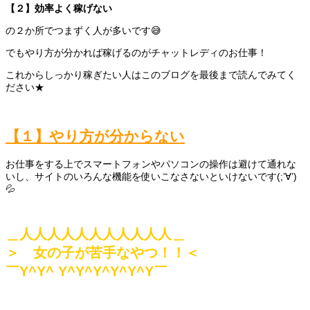
【２】効率よく稼げない
の２か所でつまずく人が多いです😅
でもやり方が分かれば稼げるのがチャットレディのお仕事！
これからしっかり稼ぎたい人はこのブログを最後まで読んでみてく
ださい★
【１】やり方が分からない
お仕事をする上でスマートフォンやパソコンの操作は避けて通れな
いし、サイトのいろんな機能を使いこなさないといけないです(;’∀’)
💦
＿人人人人人人人人人人人＿
＞ 女の子が苦手なやつ！！＜
￣Y^Y^ Y^Y^Y^Y^Y^Y￣