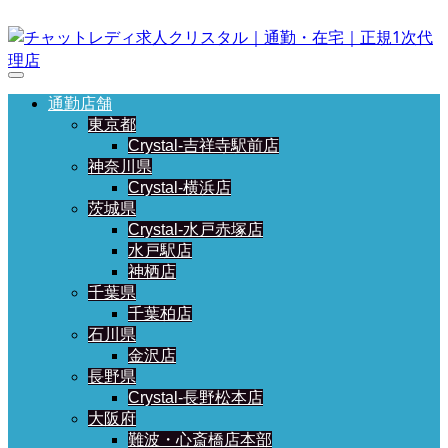
通勤店舗
東京都
Crystal-吉祥寺駅前店
神奈川県
Crystal-横浜店
茨城県
Crystal-水戸赤塚店
水戸駅店
神栖店
千葉県
千葉柏店
石川県
金沢店
長野県
Crystal-長野松本店
大阪府
難波・心斎橋店本部