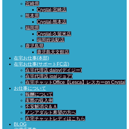
宮崎県
Crystal-宮崎店
熊本県
Crystal-熊本店
福岡県
Crystal-久留米店
福岡姪浜駅店
鹿児島県
鹿児島天文館店
在宅お仕事(本部)
在宅お仕事(サポートFC店)
在宅代理店 daisy(デイジー)
在宅代理店 joa(ジョア)
在宅チャットOffice【Lesca】レスカーon Crystal
お仕事について
報酬について
実際の収入例
不安解消Ｑ＆Ａ
ノンアダルト希望の方へ
在宅チャットレディはこちら
BLOG