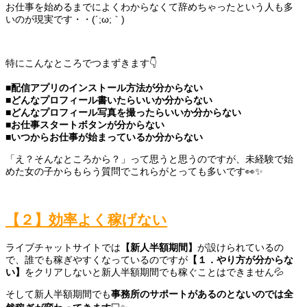
お仕事を始めるまでによくわからなくて辞めちゃったという人も多
いのが現実です・・(´;ω;｀)
特にこんなところでつまずきます👇
■配信アプリのインストール方法が分からない
■どんなプロフィール書いたらいいか分からない
■どんなプロフィール写真を撮ったらいいか分からない
■お仕事スタートボタンが分からない
■いつからお仕事が始まっているか分からない
「え？そんなところから？」って思うと思うのですが、未経験で始
めた女の子からもらう質問でこれらがとっても多いです👀✨
【２】効率よく稼げない
ライブチャットサイトでは
【新人半額期間】
が設けられているの
で、誰でも稼ぎやすくなっているのですが
【１．やり方が分からな
い】
をクリアしないと新人半額期間でも稼ぐことはできません💦
そして新人半額期間でも
事務所のサポートがあるのとないのでは全