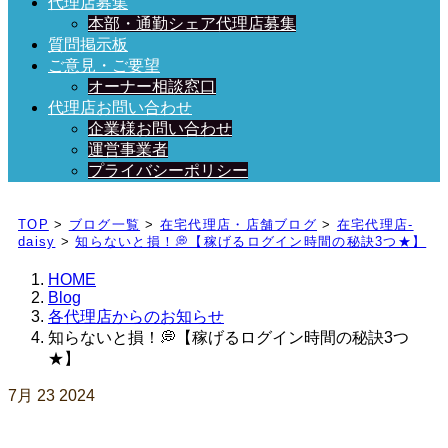
代理店募集
本部・通勤シェア代理店募集
質問掲示板
ご意見・ご要望
オーナー相談窓口
代理店お問い合わせ
企業様お問い合わせ
運営事業者
プライバシーポリシー
日々、ブログを更新中！
TOP
>
ブログ一覧
>
在宅代理店・店舗ブログ
>
在宅代理店-
daisy
>
知らないと損！💭【稼げるログイン時間の秘訣3つ★】
HOME
Blog
各代理店からのお知らせ
知らないと損！💭【稼げるログイン時間の秘訣3つ
★】
7月
23
2024