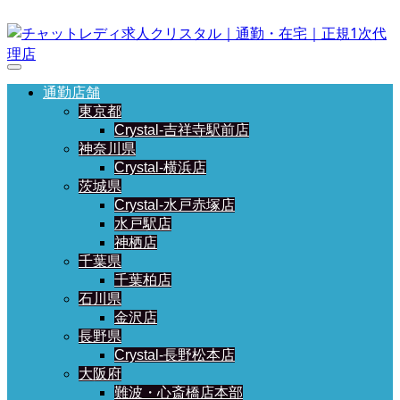
通勤店舗
東京都
Crystal-吉祥寺駅前店
神奈川県
Crystal-横浜店
茨城県
Crystal-水戸赤塚店
水戸駅店
神栖店
千葉県
千葉柏店
石川県
金沢店
長野県
Crystal-長野松本店
大阪府
難波・心斎橋店本部