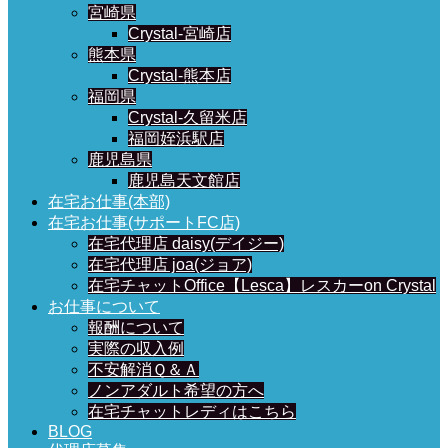
宮崎県
Crystal-宮崎店
熊本県
Crystal-熊本店
福岡県
Crystal-久留米店
福岡姪浜駅店
鹿児島県
鹿児島天文館店
在宅お仕事(本部)
在宅お仕事(サポートFC店)
在宅代理店 daisy(デイジー)
在宅代理店 joa(ジョア)
在宅チャットOffice【Lesca】レスカーon Crystal
お仕事について
報酬について
実際の収入例
不安解消Ｑ＆Ａ
ノンアダルト希望の方へ
在宅チャットレディはこちら
BLOG