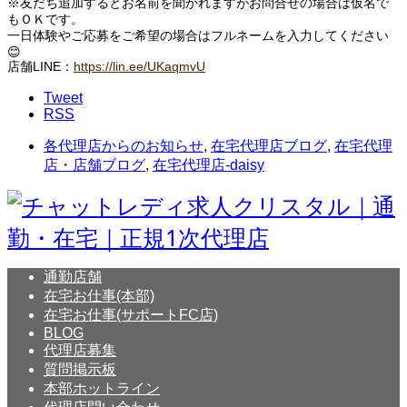
※友だち追加するとお名前を聞かれますがお問合せの場合は仮名で
もＯＫです。
一日体験やご応募をご希望の場合はフルネームを入力してください
😊
店舗LINE：
https://lin.ee/UKaqmvU
Tweet
RSS
各代理店からのお知らせ
,
在宅代理店ブログ
,
在宅代理
店・店舗ブログ
,
在宅代理店-daisy
通勤店舗
在宅お仕事(本部)
在宅お仕事(サポートFC店)
BLOG
代理店募集
質問掲示板
本部ホットライン