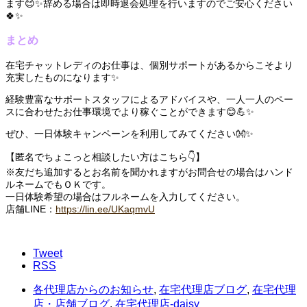
ます😊✨辞める場合は即時退会処理を行いますのでご安心ください
🍀✨
まとめ
在宅チャットレディのお仕事は、個別サポートがあるからこそより
充実したものになります✨
経験豊富なサポートスタッフによるアドバイスや、一人一人のペー
スに合わせたお仕事環境でより稼ぐことができます😊💪✨
ぜひ、一日体験キャンペーンを利用してみてください👐✨
【匿名でちょこっと相談したい方はこちら👇】
※友だち追加するとお名前を聞かれますがお問合せの場合はハンド
ルネームでもＯＫです。
一日体験希望の場合はフルネームを入力してください。
店舗LINE：
https://lin.ee/UKaqmvU
Tweet
RSS
各代理店からのお知らせ
,
在宅代理店ブログ
,
在宅代理
店・店舗ブログ
,
在宅代理店-daisy