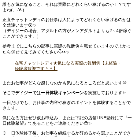
誰もが気になること、それは実際にどれくらい稼げるのか！？です
よね(。-∀-)
正直チャットレディのお仕事は人によってどれくらい稼げるのかは
全然違います😲✨
（デイジーの場合、アダルトの方がノンアダルトよりも2～4倍稼ぐ
ことができます。）
参考までにこちらの記事に実際の報酬例を載せていますのでよかっ
たら併せて見てみてください👇👀✨
在宅チャットレディ★気になる実際の報酬例【未経験・
経験者歓迎です＾＾】
またお仕事がどんな感じなのかも気になるところだと思います💭
そこでデイジーでは
一日体験キャンペーン
を実施しております✨
一日だけでも、お仕事の内容や稼ぎのポイントを体験することがで
きます。
気になる方はぜひ仮お申込み、または下記の店舗LINE登録にて『一
日体験希望』であることをご連絡ください😊✨
※一日体験終了後、お仕事を継続するか辞めるかを選ぶことができ