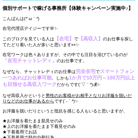
個別サポートで稼げる事務所【体験キャンペーン実施中♪】
こんばんは(*´ω｀*)
在宅代理店デイジーです🌸✨
【在宅】
【高収入】
このブログを見ている人は
で
のお仕事を探し
てたどり着いた人が多いと思います👀✨
在宅ワークは色々ありますが、その中でも注目を浴びているのが
「在宅チャットレディ」
のお仕事です。
完全在宅
スマートフォン
なぜなら、チャットレディのお仕事は
で
一つあればお仕事可能
1か月で10万円～100万円以上
、しかも
も目指せる高収入ワーク
だからです(´▽｀*)💰✨
なぜ高収入かというと
男性のお客様がお相手となりお洋服を脱いだ
りなどのお仕事があるから
です(´-｀*)✨
お洋服を脱いだりというと抵抗を感じる人もいると思いますが、
★お洋服を着たまま肌見せのみ
★上のお洋服を着たまま下着見せのみ
★下着着用でお話
★下着着用で疑似自慰行為