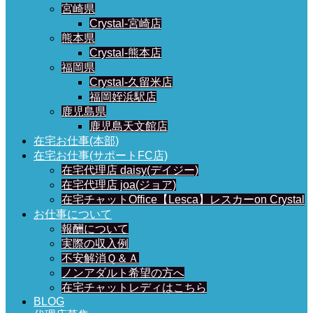
宮崎県
Crystal-宮崎店
熊本県
Crystal-熊本店
福岡県
Crystal-久留米店
福岡姪浜駅店
鹿児島県
鹿児島天文館店
在宅お仕事(本部)
在宅お仕事(サポートFC店)
在宅代理店 daisy(デイジー)
在宅代理店 joa(ジョア)
在宅チャットOffice【Lesca】レスカーon Crystal
お仕事について
報酬について
実際の収入例
不安解消Ｑ＆Ａ
ノンアダルト希望の方へ
在宅チャットレディはこちら
BLOG