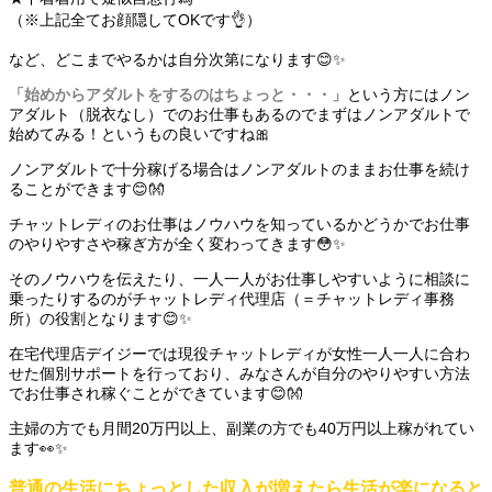
（※上記全てお顔隠してOKです👌）
など、どこまでやるかは自分次第になります😊✨
「始めからアダルトをするのはちょっと・・・」
という方にはノン
アダルト（脱衣なし）でのお仕事もあるのでまずはノンアダルトで
始めてみる！というもの良いですね🎀
ノンアダルトで十分稼げる場合はノンアダルトのままお仕事を続け
ることができます😊👐
チャットレディのお仕事はノウハウを知っているかどうかでお仕事
のやりやすさや稼ぎ方が全く変わってきます😳✨
そのノウハウを伝えたり、一人一人がお仕事しやすいように相談に
乗ったりするのがチャットレディ代理店（＝チャットレディ事務
所）の役割となります😊✨
在宅代理店デイジーでは現役チャットレディが女性一人一人に合わ
せた個別サポートを行っており、みなさんが自分のやりやすい方法
でお仕事され稼ぐことができています😊👐
主婦の方でも月間20万円以上、副業の方でも40万円以上稼がれてい
ます👀✨
普通の生活にちょっとした収入が増えたら生活が楽になると