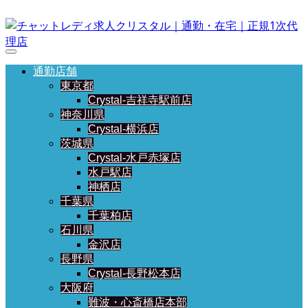
通勤店舗
東京都
Crystal-吉祥寺駅前店
神奈川県
Crystal-横浜店
茨城県
Crystal-水戸赤塚店
水戸駅店
神栖店
千葉県
千葉柏店
石川県
金沢店
長野県
Crystal-長野松本店
大阪府
難波・心斎橋店本部