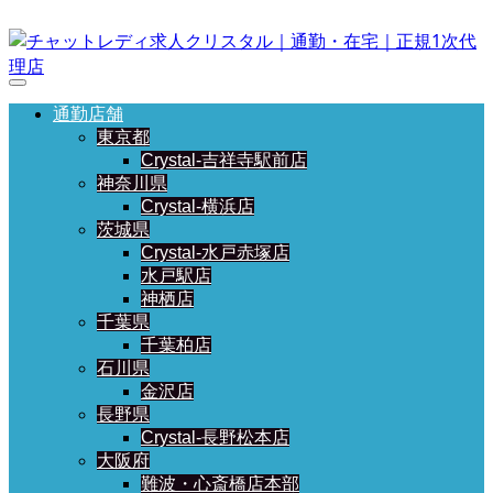
通勤店舗
東京都
Crystal-吉祥寺駅前店
神奈川県
Crystal-横浜店
茨城県
Crystal-水戸赤塚店
水戸駅店
神栖店
千葉県
千葉柏店
石川県
金沢店
長野県
Crystal-長野松本店
大阪府
難波・心斎橋店本部