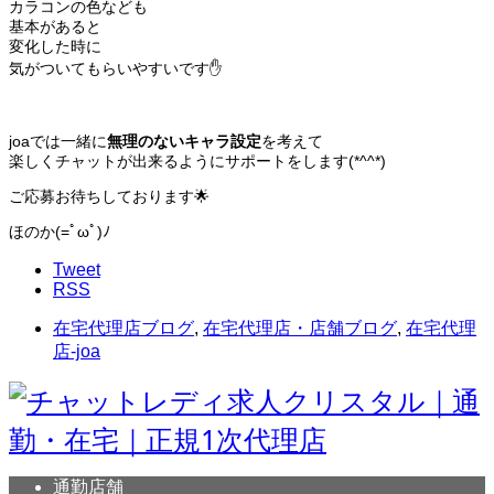
カラコンの色なども
基本があると
変化した時に
気がついてもらいやすいです✋
joaでは一緒に
無理のないキャラ設定
を考えて
楽しくチャットが出来るようにサポートをします(*^^*)
ご応募お待ちしております🌟
ほのか(=ﾟωﾟ)ﾉ
Tweet
RSS
在宅代理店ブログ
,
在宅代理店・店舗ブログ
,
在宅代理
店-joa
通勤店舗