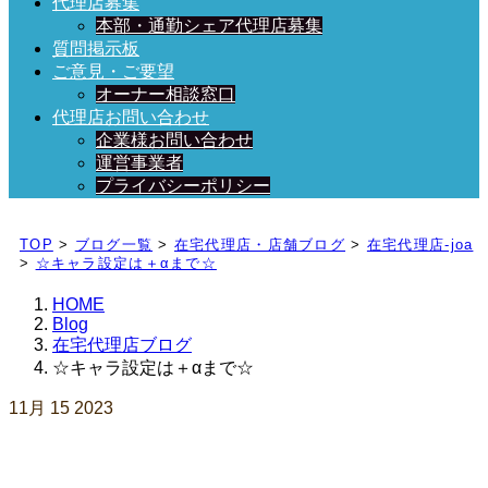
代理店募集
本部・通勤シェア代理店募集
質問掲示板
ご意見・ご要望
オーナー相談窓口
代理店お問い合わせ
企業様お問い合わせ
運営事業者
プライバシーポリシー
日々、ブログを更新中！
TOP
>
ブログ一覧
>
在宅代理店・店舗ブログ
>
在宅代理店-joa
>
☆キャラ設定は＋αまで☆
HOME
Blog
在宅代理店ブログ
☆キャラ設定は＋αまで☆
11月
15
2023