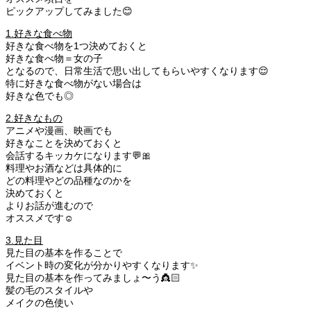
ピックアップしてみました😊
1.好きな食べ物
好きな食べ物を1つ決めておくと
好きな食べ物＝女の子
となるので、日常生活で思い出してもらいやすくなります😌
特に好きな食べ物がない場合は
好きな色でも◎
2.好きなもの
アニメや漫画、映画でも
好きなことを決めておくと
会話するキッカケになります💬🎀
料理やお酒などは具体的に
どの料理やどの品種なのかを
決めておくと
よりお話が進むので
オススメです☺️
3.見た目
見た目の基本を作ることで
イベント時の変化が分かりやすくなります✨
見た目の基本を作ってみましょ〜う👸🏻
髪の毛のスタイルや
メイクの色使い