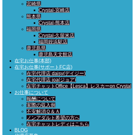
宮崎県
Crystal-宮崎店
熊本県
Crystal-熊本店
福岡県
Crystal-久留米店
福岡姪浜駅店
鹿児島県
鹿児島天文館店
在宅お仕事(本部)
在宅お仕事(サポートFC店)
在宅代理店 daisy(デイジー)
在宅代理店 joa(ジョア)
在宅チャットOffice【Lesca】レスカーon Crystal
お仕事について
報酬について
実際の収入例
不安解消Ｑ＆Ａ
ノンアダルト希望の方へ
在宅チャットレディはこちら
BLOG