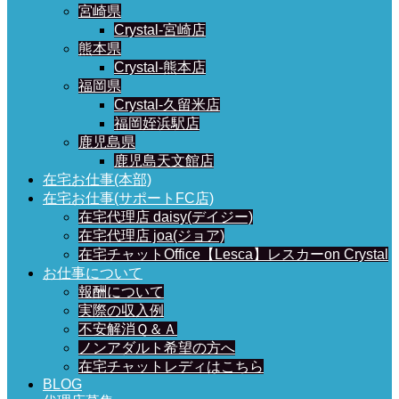
宮崎県
Crystal-宮崎店
熊本県
Crystal-熊本店
福岡県
Crystal-久留米店
福岡姪浜駅店
鹿児島県
鹿児島天文館店
在宅お仕事(本部)
在宅お仕事(サポートFC店)
在宅代理店 daisy(デイジー)
在宅代理店 joa(ジョア)
在宅チャットOffice【Lesca】レスカーon Crystal
お仕事について
報酬について
実際の収入例
不安解消Ｑ＆Ａ
ノンアダルト希望の方へ
在宅チャットレディはこちら
BLOG