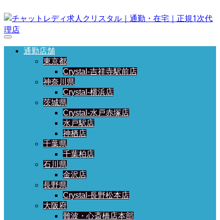
通勤店舗
東京都
Crystal-吉祥寺駅前店
神奈川県
Crystal-横浜店
茨城県
Crystal-水戸赤塚店
水戸駅店
神栖店
千葉県
千葉柏店
石川県
金沢店
長野県
Crystal-長野松本店
大阪府
難波・心斎橋店本部