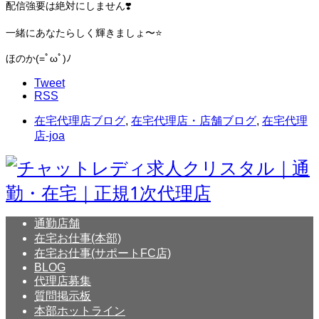
配信強要は絶対にしません❣️
一緒にあなたらしく輝きましょ〜⭐️
ほのか(=ﾟωﾟ)ﾉ
Tweet
RSS
在宅代理店ブログ
,
在宅代理店・店舗ブログ
,
在宅代理
店-joa
通勤店舗
在宅お仕事(本部)
在宅お仕事(サポートFC店)
BLOG
代理店募集
質問掲示板
本部ホットライン