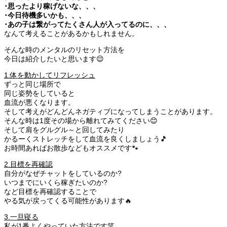
･思ったより稼げないな、、、
･今日待機多いかも、、、
･あの子は繋がってたくさん人が入ってるのに、、、
なんて考えることがあるかもしれません。
そんな時のメンタルのリセット方法を
今日は紹介したいと思います😌
1.体を動かしてリフレッシュ
ずっと同じ場所で
同じ姿勢をしていると
血流が悪くなります。
そして考えがどんどんネガティブになってしまうことがあります。
そんな時は1度その場から離れてみてください😊
そして肩をグルグル～と回してみたり
かるーくストレッチをして血流を良くしましょう🎵
お時間あればお散歩などもオススメです🐾
2.目標を再確認
自分がなぜチャットをしているのか?
いつまでにいくら稼ぎたいのか?
など目標を再確認することで
やる気が戻ってくる可能性があります🔥
3.一旦寝る
私が1番よくやっていた方法です笑