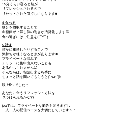
15分くらい寝ると脳が
リフレッシュされるので
リセットされた気持ちになります❣️
4.食べる
糖分を摂取することで
血糖値が上昇し脳の働きが活発化します😊
食べ過ぎにはご注意を( ¯꒳​¯ )
5.話す
誰かに相談したりすることで
気持ちが軽くなるときがあります🍀
プライベートな悩みで
チャットに集中出来ないことも
あるかもしれません😌
そんな時は、相談出来る相手に
ちょっと話を聞いてもらうと(`･ω･´)b
以上5つでしたっ
あなたに合うリフレッシュ方法を
見つけられるかな??
joaでは、プライベートな悩みも聞きますし
一人一人の配信ペースを大切にしています＾＾