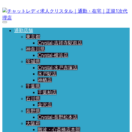
通勤店舗
東京都
Crystal-吉祥寺駅前店
神奈川県
Crystal-横浜店
茨城県
Crystal-水戸赤塚店
水戸駅店
神栖店
千葉県
千葉柏店
石川県
金沢店
長野県
Crystal-長野松本店
大阪府
難波・心斎橋店本部