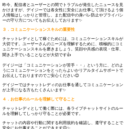
昨今、配信者とユーザーとの間でトラブルが発生したニュースを見
かけますが、デイジーでは各女性に安全にお仕事して頂けるよう個
人情報はしっかりと管理し、また配信中の身バレ防止やプライバシ
ーの守り方についてもお伝えしております✨
３．コミュニケーションスキルの重要性
チャットレディとして稼ぐためには、コミュニケーションスキルが
大切です。ユーザーさんのニーズを理解するために、積極的にコミ
ュニケーションスキルを磨きましょう。笑顔や共感の表現・仕草、
聞き上手でいることなどが大切です👍
デイジーは「コミュニケーションが苦手・・」という方に、どのよ
うにコミュニケーションをとったらよいかリアルタイムサポートで
お伝えしておりますのでご安心ください😊
デイジーではチャットレディのお仕事を通してコミュニケーション
が上手になる方もたくさんいます✨
４．お仕事のルールを理解して守ること
チャットレディとして働く際には、各ライブチャットサイトのルー
ルを理解してしっかり守ることが必要です。
チャットの内容や行動に関する利用規約を確認し、遵守することで
安全にお仕事することができます😊✨