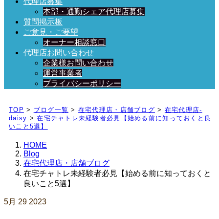
代理店募集
本部・通勤シェア代理店募集
質問掲示板
ご意見・ご要望
オーナー相談窓口
代理店お問い合わせ
企業様お問い合わせ
運営事業者
プライバシーポリシー
日々、ブログを更新中！
TOP
>
ブログ一覧
>
在宅代理店・店舗ブログ
>
在宅代理店-
daisy
>
在宅チャトレ未経験者必見【始める前に知っておくと良
いこと5選】
HOME
Blog
在宅代理店・店舗ブログ
在宅チャトレ未経験者必見【始める前に知っておくと
良いこと5選】
5月
29
2023