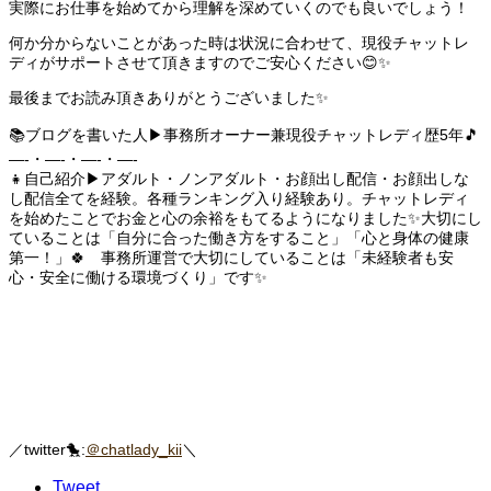
実際にお仕事を始めてから理解を深めていくのでも良いでしょう！
何か分からないことがあった時は状況に合わせて、現役チャットレ
ディがサポートさせて頂きますのでご安心ください😊✨
最後までお読み頂きありがとうございました✨
📚ブログを書いた人▶事務所オーナー兼現役チャットレディ歴5年🎵
—-・—-・—-・—-
👧自己紹介▶アダルト・ノンアダルト・お顔出し配信・お顔出しな
し配信全てを経験。各種ランキング入り経験あり。チャットレディ
を始めたことでお金と心の余裕をもてるようになりました✨大切にし
ていることは「自分に合った働き方をすること」「心と身体の健康
第一！」🍀 事務所運営で大切にしていることは「未経験者も安
心・安全に働ける環境づくり」です✨
／twitter🐤:
＠chatlady_kii
＼
Tweet