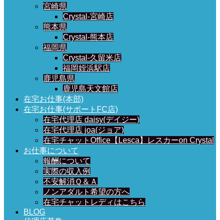
宮崎県
Crystal-宮崎店
熊本県
Crystal-熊本店
福岡県
Crystal-久留米店
福岡姪浜駅店
鹿児島県
鹿児島天文館店
在宅お仕事(本部)
在宅お仕事(サポートFC店)
在宅代理店 daisy(デイジー)
在宅代理店 joa(ジョア)
在宅チャットOffice【Lesca】レスカーon Crystal
お仕事について
報酬について
実際の収入例
不安解消Ｑ＆Ａ
ノンアダルト希望の方へ
在宅チャットレディはこちら
BLOG