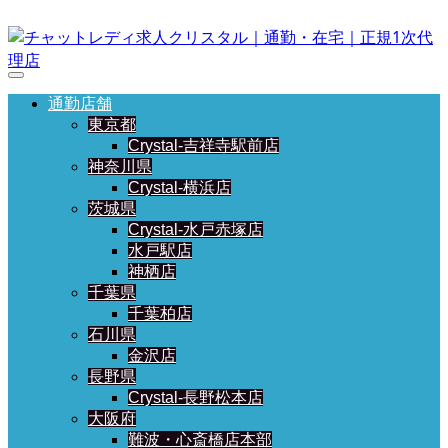
通勤店舗
東京都
Crystal-吉祥寺駅前店
神奈川県
Crystal-横浜店
茨城県
Crystal-水戸赤塚店
水戸駅店
神栖店
千葉県
千葉柏店
石川県
金沢店
長野県
Crystal-長野松本店
大阪府
難波・心斎橋店本部