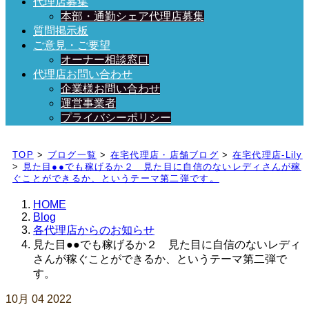
代理店募集
本部・通勤シェア代理店募集
質問掲示板
ご意見・ご要望
オーナー相談窓口
代理店お問い合わせ
企業様お問い合わせ
運営事業者
プライバシーポリシー
日々、ブログを更新中！
TOP
>
ブログ一覧
>
在宅代理店・店舗ブログ
>
在宅代理店-Lily
>
見た目●●でも稼げるか２ 見た目に自信のないレディさんが稼
ぐことができるか、というテーマ第二弾です。
HOME
Blog
各代理店からのお知らせ
見た目●●でも稼げるか２ 見た目に自信のないレディ
さんが稼ぐことができるか、というテーマ第二弾で
す。
10月
04
2022