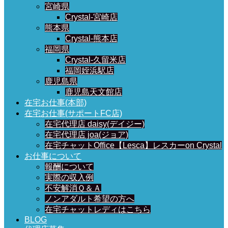
宮崎県
Crystal-宮崎店
熊本県
Crystal-熊本店
福岡県
Crystal-久留米店
福岡姪浜駅店
鹿児島県
鹿児島天文館店
在宅お仕事(本部)
在宅お仕事(サポートFC店)
在宅代理店 daisy(デイジー)
在宅代理店 joa(ジョア)
在宅チャットOffice【Lesca】レスカーon Crystal
お仕事について
報酬について
実際の収入例
不安解消Ｑ＆Ａ
ノンアダルト希望の方へ
在宅チャットレディはこちら
BLOG