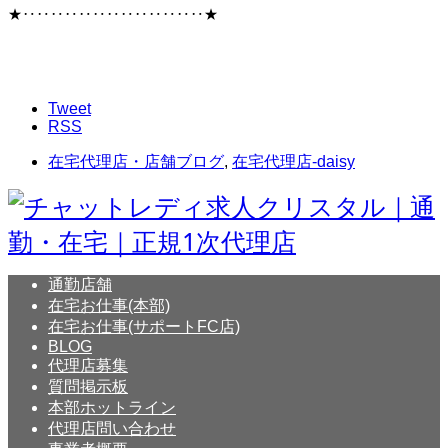
★‥‥‥‥‥‥‥‥‥‥‥‥‥★
Tweet
RSS
在宅代理店・店舗ブログ
,
在宅代理店-daisy
通勤店舗
在宅お仕事(本部)
在宅お仕事(サポートFC店)
BLOG
代理店募集
質問掲示板
本部ホットライン
代理店問い合わせ