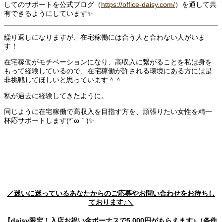
してのサポートを公式ブログ（
https://office-daisy.com/
）を通して共
有できるようにしています✨
繰り返しになりますが、在宅稼働には合う人と合わない人がいま
す！
在宅稼働がモチベーションになり、高収入に繋がることを私は身を
もって経験しているので、在宅稼働が許される環境にある方には是
非挑戦してほしいと思っています＾＾
私が過去に経験してきたように。
同じように在宅稼働で高収入を目指す方を、頑張りたい女性を精一
杯応サポートします(*´ω｀)✨
／迷いに迷っているあなたからのご応募やお問い合わせをお待ちし
ております♪＼
【daisy限定！入店お祝い金ボーナスで5,000円がもらえます♪（条件