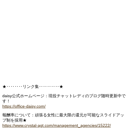
★‥‥‥‥リンク集‥‥‥‥‥★
daisy公式ホームページ：現役チャットレディのブログ随時更新中で
す！
https://office-daisy.com/
報酬率について：頑張る女性に最大限の還元が可能なスライドアッ
プ制を採用★
https://www.crystal-agt.com/management_agencies/15222/