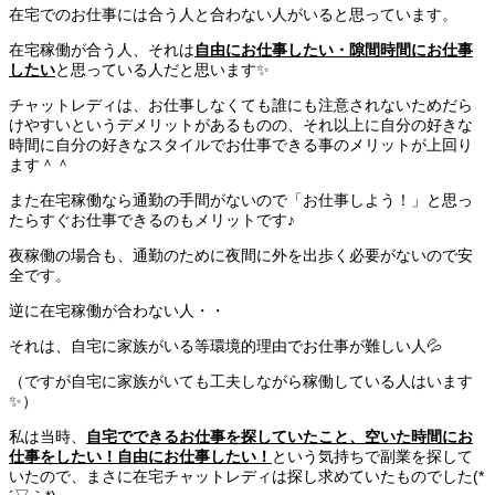
在宅でのお仕事には合う人と合わない人がいると思っています。
在宅稼働が合う人、それは
自由にお仕事したい・隙間時間にお仕事
したい
と思っている人だと思います✨
チャットレディは、お仕事しなくても誰にも注意されないためだら
けやすいというデメリットがあるものの、それ以上に自分の好きな
時間に自分の好きなスタイルでお仕事できる事のメリットが上回り
ます＾＾
また在宅稼働なら通勤の手間がないので「お仕事しよう！」と思っ
たらすぐお仕事できるのもメリットです♪
夜稼働の場合も、通勤のために夜間に外を出歩く必要がないので安
全です。
逆に在宅稼働が合わない人・・
それは、自宅に家族がいる等環境的理由でお仕事が難しい人💦
（ですが自宅に家族がいても工夫しながら稼働している人はいます
✨）
私は当時、
自宅でできるお仕事を探していたこと、空いた時間にお
仕事をしたい！自由にお仕事したい！
という気持ちで副業を探して
いたので、まさに在宅チャットレディは探し求めていたものでした(*