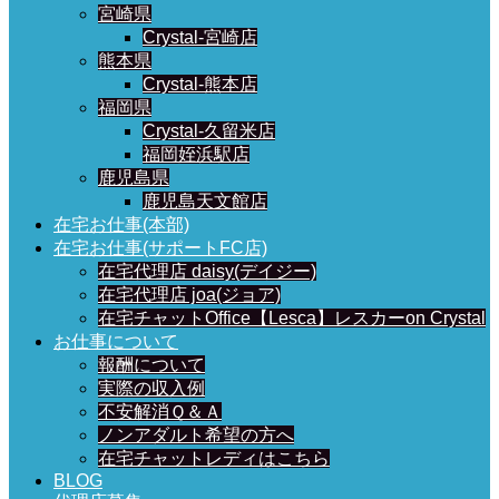
宮崎県
Crystal-宮崎店
熊本県
Crystal-熊本店
福岡県
Crystal-久留米店
福岡姪浜駅店
鹿児島県
鹿児島天文館店
在宅お仕事(本部)
在宅お仕事(サポートFC店)
在宅代理店 daisy(デイジー)
在宅代理店 joa(ジョア)
在宅チャットOffice【Lesca】レスカーon Crystal
お仕事について
報酬について
実際の収入例
不安解消Ｑ＆Ａ
ノンアダルト希望の方へ
在宅チャットレディはこちら
BLOG