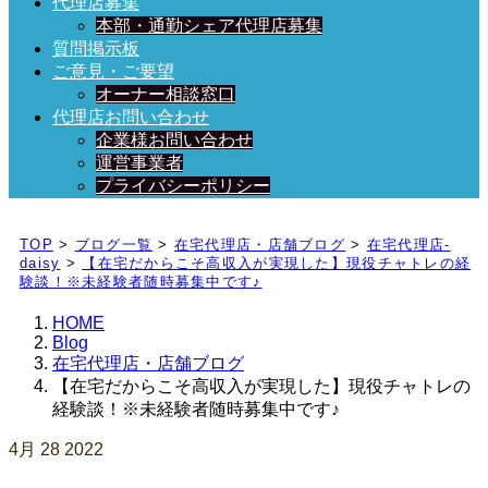
代理店募集
本部・通勤シェア代理店募集
質問掲示板
ご意見・ご要望
オーナー相談窓口
代理店お問い合わせ
企業様お問い合わせ
運営事業者
プライバシーポリシー
日々、ブログを更新中！
TOP
>
ブログ一覧
>
在宅代理店・店舗ブログ
>
在宅代理店-
daisy
>
【在宅だからこそ高収入が実現した】現役チャトレの経
験談！※未経験者随時募集中です♪
HOME
Blog
在宅代理店・店舗ブログ
【在宅だからこそ高収入が実現した】現役チャトレの
経験談！※未経験者随時募集中です♪
4月
28
2022