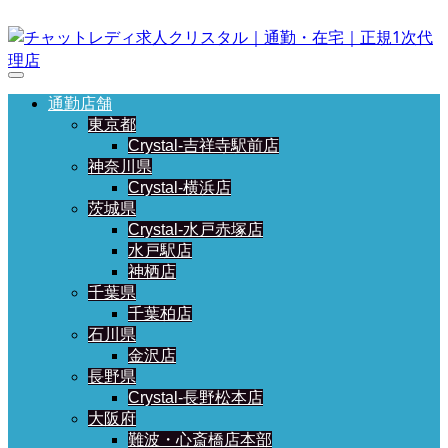
通勤店舗
東京都
Crystal-吉祥寺駅前店
神奈川県
Crystal-横浜店
茨城県
Crystal-水戸赤塚店
水戸駅店
神栖店
千葉県
千葉柏店
石川県
金沢店
長野県
Crystal-長野松本店
大阪府
難波・心斎橋店本部