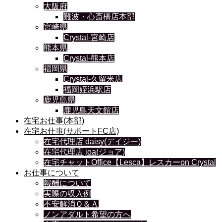
大阪府
難波・心斎橋店本部
宮崎県
Crystal-宮崎店
熊本県
Crystal-熊本店
福岡県
Crystal-久留米店
福岡姪浜駅店
鹿児島県
鹿児島天文館店
在宅お仕事(本部)
在宅お仕事(サポートFC店)
在宅代理店 daisy(デイジー)
在宅代理店 joa(ジョア)
在宅チャットOffice【Lesca】レスカーon Crystal
お仕事について
報酬について
実際の収入例
不安解消Ｑ＆Ａ
ノンアダルト希望の方へ