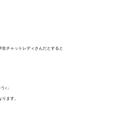
学生チャットレディさんだとすると
」
、
う♪」
なります。