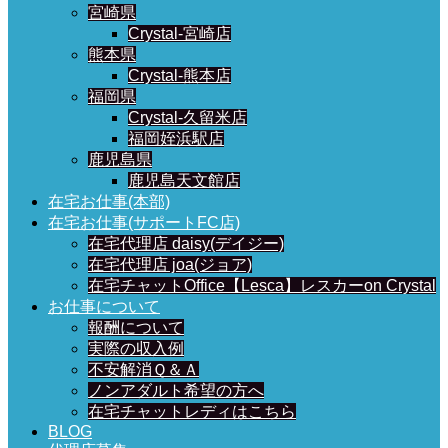
宮崎県
Crystal-宮崎店
熊本県
Crystal-熊本店
福岡県
Crystal-久留米店
福岡姪浜駅店
鹿児島県
鹿児島天文館店
在宅お仕事(本部)
在宅お仕事(サポートFC店)
在宅代理店 daisy(デイジー)
在宅代理店 joa(ジョア)
在宅チャットOffice【Lesca】レスカーon Crystal
お仕事について
報酬について
実際の収入例
不安解消Ｑ＆Ａ
ノンアダルト希望の方へ
在宅チャットレディはこちら
BLOG