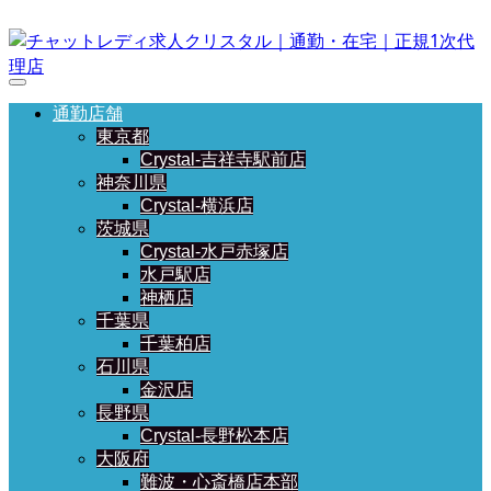
通勤店舗
東京都
Crystal-吉祥寺駅前店
神奈川県
Crystal-横浜店
茨城県
Crystal-水戸赤塚店
水戸駅店
神栖店
千葉県
千葉柏店
石川県
金沢店
長野県
Crystal-長野松本店
大阪府
難波・心斎橋店本部