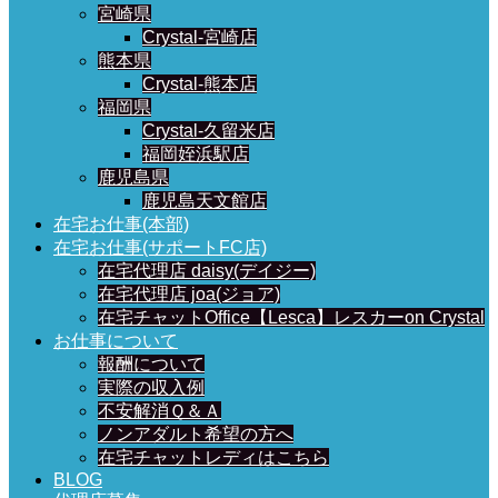
宮崎県
Crystal-宮崎店
熊本県
Crystal-熊本店
福岡県
Crystal-久留米店
福岡姪浜駅店
鹿児島県
鹿児島天文館店
在宅お仕事(本部)
在宅お仕事(サポートFC店)
在宅代理店 daisy(デイジー)
在宅代理店 joa(ジョア)
在宅チャットOffice【Lesca】レスカーon Crystal
お仕事について
報酬について
実際の収入例
不安解消Ｑ＆Ａ
ノンアダルト希望の方へ
在宅チャットレディはこちら
BLOG