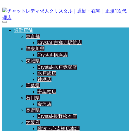
通勤店舗
東京都
Crystal-吉祥寺駅前店
神奈川県
Crystal-横浜店
茨城県
Crystal-水戸赤塚店
水戸駅店
神栖店
千葉県
千葉柏店
石川県
金沢店
長野県
Crystal-長野松本店
大阪府
難波・心斎橋店本部