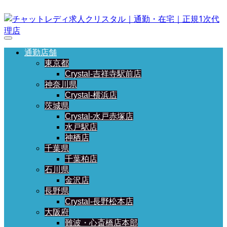
通勤店舗
東京都
Crystal-吉祥寺駅前店
神奈川県
Crystal-横浜店
茨城県
Crystal-水戸赤塚店
水戸駅店
神栖店
千葉県
千葉柏店
石川県
金沢店
長野県
Crystal-長野松本店
大阪府
難波・心斎橋店本部