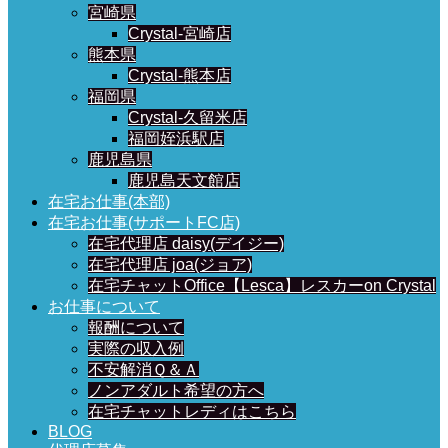
宮崎県
Crystal-宮崎店
熊本県
Crystal-熊本店
福岡県
Crystal-久留米店
福岡姪浜駅店
鹿児島県
鹿児島天文館店
在宅お仕事(本部)
在宅お仕事(サポートFC店)
在宅代理店 daisy(デイジー)
在宅代理店 joa(ジョア)
在宅チャットOffice【Lesca】レスカーon Crystal
お仕事について
報酬について
実際の収入例
不安解消Ｑ＆Ａ
ノンアダルト希望の方へ
在宅チャットレディはこちら
BLOG