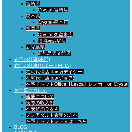
宮崎県
Crystal-宮崎店
熊本県
Crystal-熊本店
福岡県
Crystal-久留米店
福岡姪浜駅店
鹿児島県
鹿児島天文館店
在宅お仕事(本部)
在宅お仕事(サポートFC店)
在宅代理店 daisy(デイジー)
在宅代理店 joa(ジョア)
在宅チャットOffice【Lesca】レスカーon Crystal
お仕事について
報酬について
実際の収入例
不安解消Ｑ＆Ａ
ノンアダルト希望の方へ
在宅チャットレディはこちら
BLOG