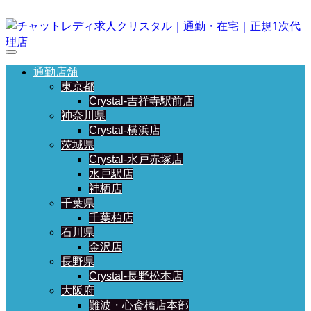
通勤店舗
東京都
Crystal-吉祥寺駅前店
神奈川県
Crystal-横浜店
茨城県
Crystal-水戸赤塚店
水戸駅店
神栖店
千葉県
千葉柏店
石川県
金沢店
長野県
Crystal-長野松本店
大阪府
難波・心斎橋店本部