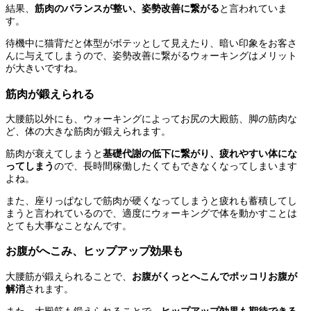
結果、
筋肉のバランスが整い、姿勢改善に繋がる
と言われていま
す。
待機中に猫背だと体型がボテッとして見えたり、暗い印象をお客さ
んに与えてしまうので、姿勢改善に繋がるウォーキングはメリット
が大きいですね。
筋肉が鍛えられる
大腰筋以外にも、ウォーキングによってお尻の大殿筋、脚の筋肉な
ど、体の大きな筋肉が鍛えられます。
筋肉が衰えてしまうと
基礎代謝の低下に繋がり、疲れやすい体にな
ってしまう
ので、長時間稼働したくてもできなくなってしまいます
よね。
また、座りっぱなしで筋肉が硬くなってしまうと疲れも蓄積してし
まうと言われているので、適度にウォーキングで体を動かすことは
とても大事なことなんです。
お腹がへこみ、ヒップアップ効果も
大腰筋が鍛えられることで、
お腹がくっとへこんでポッコリお腹が
解消
されます。
また、大殿筋も鍛えられることで、
ヒップアップ効果も期待できる