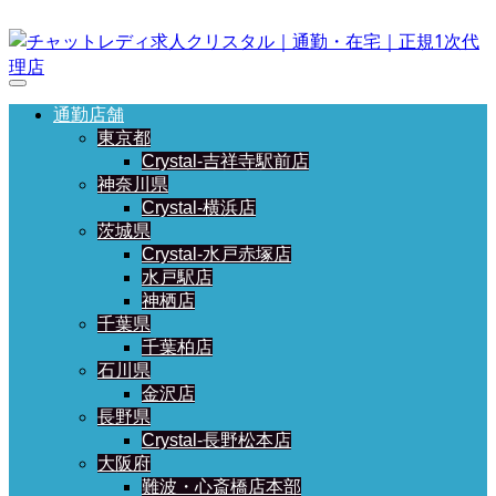
通勤店舗
東京都
Crystal-吉祥寺駅前店
神奈川県
Crystal-横浜店
茨城県
Crystal-水戸赤塚店
水戸駅店
神栖店
千葉県
千葉柏店
石川県
金沢店
長野県
Crystal-長野松本店
大阪府
難波・心斎橋店本部