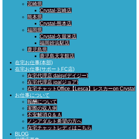
宮崎県
Crystal-宮崎店
熊本県
Crystal-熊本店
福岡県
Crystal-久留米店
福岡姪浜駅店
鹿児島県
鹿児島天文館店
在宅お仕事(本部)
在宅お仕事(サポートFC店)
在宅代理店 daisy(デイジー)
在宅代理店 joa(ジョア)
在宅チャットOffice【Lesca】レスカーon Crystal
お仕事について
報酬について
実際の収入例
不安解消Ｑ＆Ａ
ノンアダルト希望の方へ
在宅チャットレディはこちら
BLOG