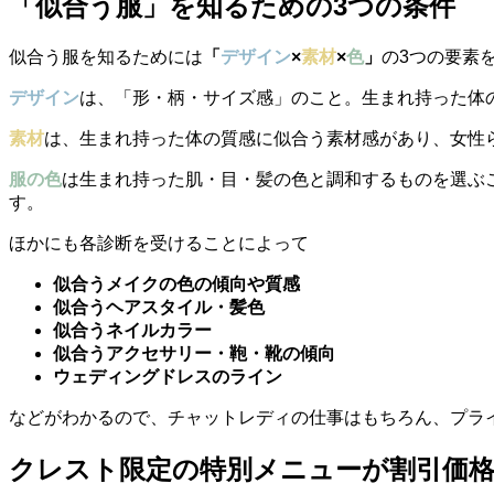
「似合う服」を知るための3つの条件
似合う服を知るためには
「
デザイン
×
素材
×
色
」
の3つの要素
デザイン
は、「形・柄・サイズ感」のこと。生まれ持った体
素材
は、生まれ持った体の質感に似合う素材感があり、女性
服の色
は生まれ持った肌・目・髪の色と調和するものを選ぶ
す。
ほかにも各診断を受けることによって
似合うメイクの色の傾向や質感
似合うヘアスタイル・髪色
似合うネイルカラー
似合うアクセサリー・鞄・靴の傾向
ウェディングドレスのライン
などがわかるので、チャットレディの仕事はもちろん、プラ
クレスト限定の特別メニューが割引価