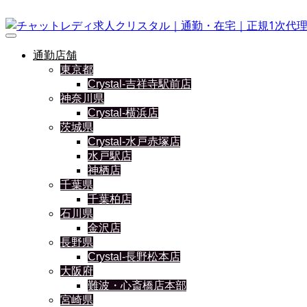
通勤店舗
東京都
Crystal-吉祥寺駅前店
神奈川県
Crystal-横浜店
茨城県
Crystal-水戸赤塚店
水戸駅店
神栖店
千葉県
千葉柏店
石川県
金沢店
長野県
Crystal-長野松本店
大阪府
難波・心斎橋店本部
宮崎県