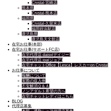
Crystal-宮崎店
熊本県
Crystal-熊本店
福岡県
Crystal-久留米店
福岡姪浜駅店
鹿児島県
鹿児島天文館店
在宅お仕事(本部)
在宅お仕事(サポートFC店)
在宅代理店 daisy(デイジー)
在宅代理店 joa(ジョア)
在宅チャットOffice【Lesca】レスカーon Crystal
お仕事について
報酬について
実際の収入例
不安解消Ｑ＆Ａ
ノンアダルト希望の方へ
在宅チャットレディはこちら
BLOG
代理店募集