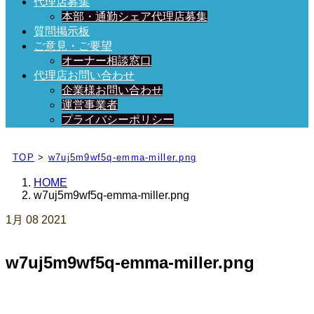
代理店募集
本部・通勤シェア代理店募集
質問掲示板
ご意見・ご要望
オーナー相談窓口
代理店お問い合わせ
企業様お問い合わせ
運営事業者
プライバシーポリシー
日々、ブログを更新中！
TOP
>
w7uj5m9wf5q-emma-miller.png
HOME
w7uj5m9wf5q-emma-miller.png
1月
08
2021
w7uj5m9wf5q-emma-miller.png