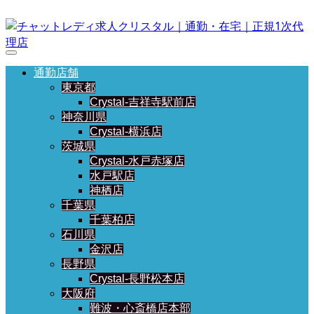
通勤店舗
東京都
Crystal-吉祥寺駅前店
神奈川県
Crystal-横浜店
茨城県
Crystal-水戸赤塚店
水戸駅店
神栖店
千葉県
千葉柏店
石川県
金沢店
長野県
Crystal-長野松本店
大阪府
難波・心斎橋店本部