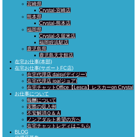
宮崎県
Crystal-宮崎店
熊本県
Crystal-熊本店
福岡県
Crystal-久留米店
福岡姪浜駅店
鹿児島県
鹿児島天文館店
在宅お仕事(本部)
在宅お仕事(サポートFC店)
在宅代理店 daisy(デイジー)
在宅代理店 joa(ジョア)
在宅チャットOffice【Lesca】レスカーon Crystal
お仕事について
報酬について
実際の収入例
不安解消Ｑ＆Ａ
ノンアダルト希望の方へ
在宅チャットレディはこちら
BLOG