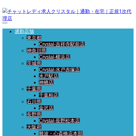
通勤店舗
東京都
Crystal-吉祥寺駅前店
神奈川県
Crystal-横浜店
茨城県
Crystal-水戸赤塚店
水戸駅店
神栖店
千葉県
千葉柏店
石川県
金沢店
長野県
Crystal-長野松本店
大阪府
難波・心斎橋店本部