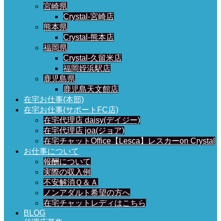
宮崎県
Crystal-宮崎店
熊本県
Crystal-熊本店
福岡県
Crystal-久留米店
福岡姪浜駅店
鹿児島県
鹿児島天文館店
在宅お仕事(本部)
在宅お仕事(サポートFC店)
在宅代理店 daisy(デイジー)
在宅代理店 joa(ジョア)
在宅チャットOffice【Lesca】レスカーon Crystal
お仕事について
報酬について
実際の収入例
不安解消Ｑ＆Ａ
ノンアダルト希望の方へ
在宅チャットレディはこちら
BLOG