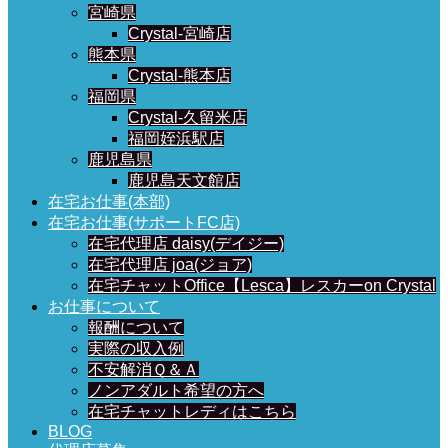
宮崎県
Crystal-宮崎店
熊本県
Crystal-熊本店
福岡県
Crystal-久留米店
福岡姪浜駅店
鹿児島県
鹿児島天文館店
在宅お仕事(本部)
在宅お仕事(サポートFC店)
在宅代理店 daisy(デイジー)
在宅代理店 joa(ジョア)
在宅チャットOffice【Lesca】レスカーon Crystal
お仕事について
報酬について
実際の収入例
不安解消Ｑ＆Ａ
ノンアダルト希望の方へ
在宅チャットレディはこちら
BLOG