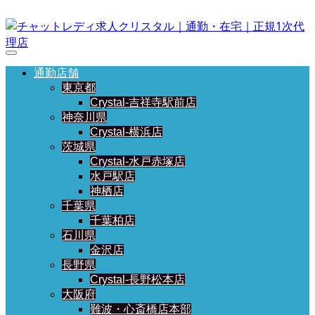
通勤店舗
東京都
Crystal-吉祥寺駅前店
神奈川県
Crystal-横浜店
茨城県
Crystal-水戸赤塚店
水戸駅店
神栖店
千葉県
千葉柏店
石川県
金沢店
長野県
Crystal-長野松本店
大阪府
難波・心斎橋店本部