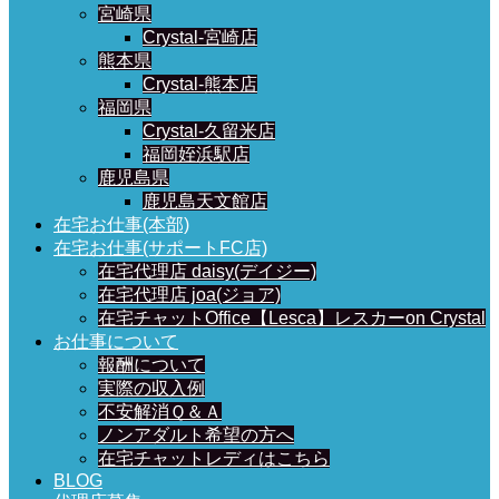
宮崎県
Crystal-宮崎店
熊本県
Crystal-熊本店
福岡県
Crystal-久留米店
福岡姪浜駅店
鹿児島県
鹿児島天文館店
在宅お仕事(本部)
在宅お仕事(サポートFC店)
在宅代理店 daisy(デイジー)
在宅代理店 joa(ジョア)
在宅チャットOffice【Lesca】レスカーon Crystal
お仕事について
報酬について
実際の収入例
不安解消Ｑ＆Ａ
ノンアダルト希望の方へ
在宅チャットレディはこちら
BLOG