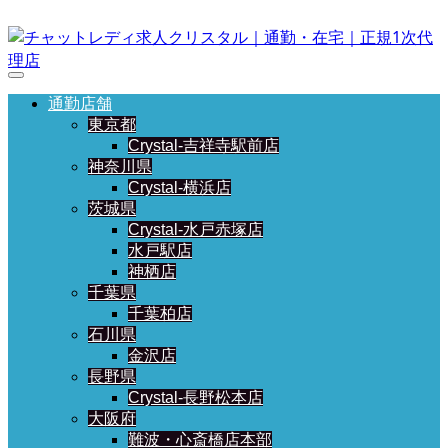
通勤店舗
東京都
Crystal-吉祥寺駅前店
神奈川県
Crystal-横浜店
茨城県
Crystal-水戸赤塚店
水戸駅店
神栖店
千葉県
千葉柏店
石川県
金沢店
長野県
Crystal-長野松本店
大阪府
難波・心斎橋店本部