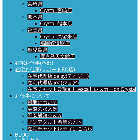
宮崎県
Crystal-宮崎店
熊本県
Crystal-熊本店
福岡県
Crystal-久留米店
福岡姪浜駅店
鹿児島県
鹿児島天文館店
在宅お仕事(本部)
在宅お仕事(サポートFC店)
在宅代理店 daisy(デイジー)
在宅代理店 joa(ジョア)
在宅チャットOffice【Lesca】レスカーon Crystal
お仕事について
報酬について
実際の収入例
不安解消Ｑ＆Ａ
ノンアダルト希望の方へ
在宅チャットレディはこちら
BLOG