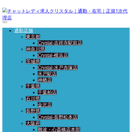
通勤店舗
東京都
Crystal-吉祥寺駅前店
神奈川県
Crystal-横浜店
茨城県
Crystal-水戸赤塚店
水戸駅店
神栖店
千葉県
千葉柏店
石川県
金沢店
長野県
Crystal-長野松本店
大阪府
難波・心斎橋店本部