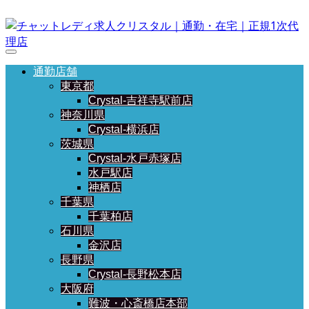
通勤店舗
東京都
Crystal-吉祥寺駅前店
神奈川県
Crystal-横浜店
茨城県
Crystal-水戸赤塚店
水戸駅店
神栖店
千葉県
千葉柏店
石川県
金沢店
長野県
Crystal-長野松本店
大阪府
難波・心斎橋店本部