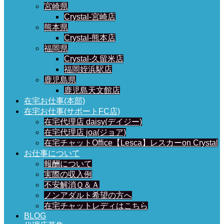
宮崎県
Crystal-宮崎店
熊本県
Crystal-熊本店
福岡県
Crystal-久留米店
福岡姪浜駅店
鹿児島県
鹿児島天文館店
在宅お仕事(本部)
在宅お仕事(サポートFC店)
在宅代理店 daisy(デイジー)
在宅代理店 joa(ジョア)
在宅チャットOffice【Lesca】レスカーon Crystal
お仕事について
報酬について
実際の収入例
不安解消Ｑ＆Ａ
ノンアダルト希望の方へ
在宅チャットレディはこちら
BLOG