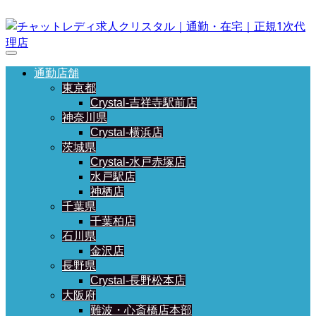
通勤店舗
東京都
Crystal-吉祥寺駅前店
神奈川県
Crystal-横浜店
茨城県
Crystal-水戸赤塚店
水戸駅店
神栖店
千葉県
千葉柏店
石川県
金沢店
長野県
Crystal-長野松本店
大阪府
難波・心斎橋店本部