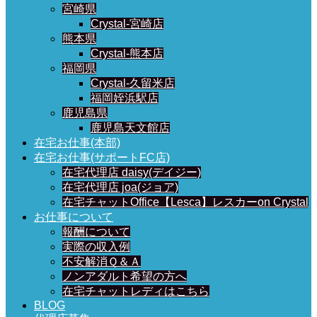
宮崎県
Crystal-宮崎店
熊本県
Crystal-熊本店
福岡県
Crystal-久留米店
福岡姪浜駅店
鹿児島県
鹿児島天文館店
在宅お仕事(本部)
在宅お仕事(サポートFC店)
在宅代理店 daisy(デイジー)
在宅代理店 joa(ジョア)
在宅チャットOffice【Lesca】レスカーon Crystal
お仕事について
報酬について
実際の収入例
不安解消Ｑ＆Ａ
ノンアダルト希望の方へ
在宅チャットレディはこちら
BLOG