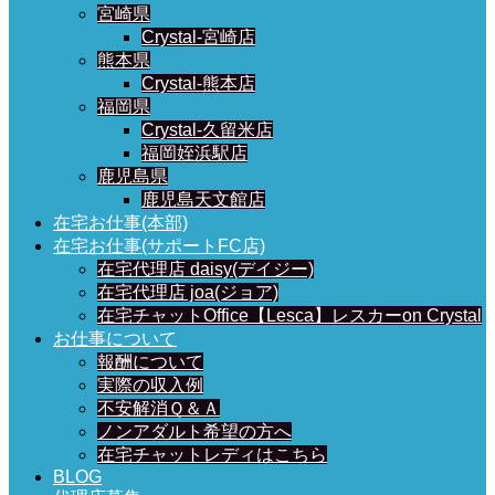
宮崎県
Crystal-宮崎店
熊本県
Crystal-熊本店
福岡県
Crystal-久留米店
福岡姪浜駅店
鹿児島県
鹿児島天文館店
在宅お仕事(本部)
在宅お仕事(サポートFC店)
在宅代理店 daisy(デイジー)
在宅代理店 joa(ジョア)
在宅チャットOffice【Lesca】レスカーon Crystal
お仕事について
報酬について
実際の収入例
不安解消Ｑ＆Ａ
ノンアダルト希望の方へ
在宅チャットレディはこちら
BLOG