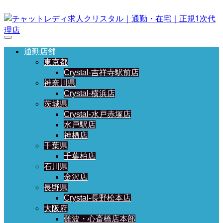
通勤店舗
東京都
Crystal-吉祥寺駅前店
神奈川県
Crystal-横浜店
茨城県
Crystal-水戸赤塚店
水戸駅店
神栖店
千葉県
千葉柏店
石川県
金沢店
長野県
Crystal-長野松本店
大阪府
難波・心斎橋店本部