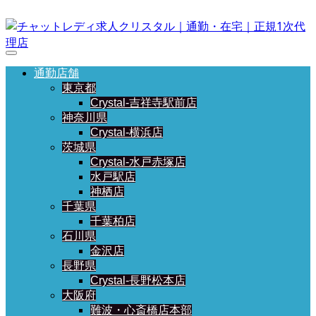
通勤店舗
東京都
Crystal-吉祥寺駅前店
神奈川県
Crystal-横浜店
茨城県
Crystal-水戸赤塚店
水戸駅店
神栖店
千葉県
千葉柏店
石川県
金沢店
長野県
Crystal-長野松本店
大阪府
難波・心斎橋店本部