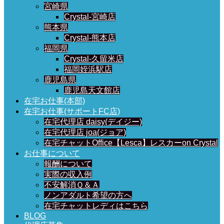
宮崎県
Crystal-宮崎店
熊本県
Crystal-熊本店
福岡県
Crystal-久留米店
福岡姪浜駅店
鹿児島県
鹿児島天文館店
在宅お仕事(本部)
在宅お仕事(サポートFC店)
在宅代理店 daisy(デイジー)
在宅代理店 joa(ジョア)
在宅チャットOffice【Lesca】レスカーon Crystal
お仕事について
報酬について
実際の収入例
不安解消Ｑ＆Ａ
ノンアダルト希望の方へ
在宅チャットレディはこちら
BLOG