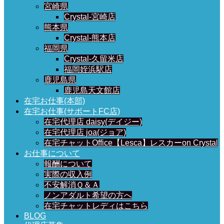
宮崎県
Crystal-宮崎店
熊本県
Crystal-熊本店
福岡県
Crystal-久留米店
福岡姪浜駅店
鹿児島県
鹿児島天文館店
在宅お仕事(本部)
在宅お仕事(サポートFC店)
在宅代理店 daisy(デイジー)
在宅代理店 joa(ジョア)
在宅チャットOffice【Lesca】レスカーon Crystal
お仕事について
報酬について
実際の収入例
不安解消Ｑ＆Ａ
ノンアダルト希望の方へ
在宅チャットレディはこちら
BLOG