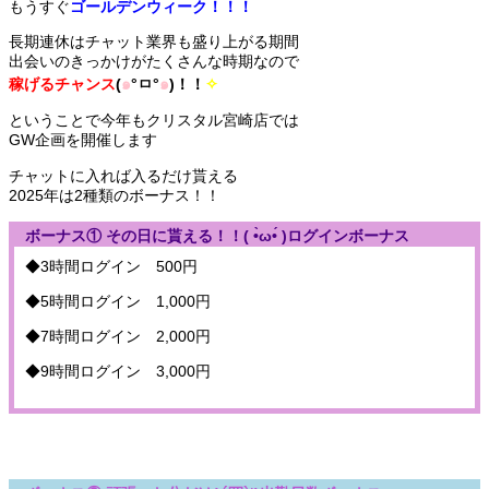
もうすぐ
ゴールデンウィーク！！！
長期連休はチャット業界も盛り上がる期間
出会いのきっかけがたくさんな時期なので
稼げるチャンス
(
๑
°ㅁ°
๑
)！！
✧
ということで今年もクリスタル宮崎店では
GW企画を開催します
チャットに入れば入るだけ貰える
2025年は2種類のボーナス！！
ボーナス① その日に貰える！！( •̀ω•́ )ログインボーナス
◆
3
時間ログイン
500
円
◆
5
時間ログイン
1,000
円
◆
7
時間ログイン
2,000
円
◆
9
時間ログイン
3,000
円