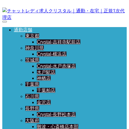
通勤店舗
東京都
Crystal-吉祥寺駅前店
神奈川県
Crystal-横浜店
茨城県
Crystal-水戸赤塚店
水戸駅店
神栖店
千葉県
千葉柏店
石川県
金沢店
長野県
Crystal-長野松本店
大阪府
難波・心斎橋店本部