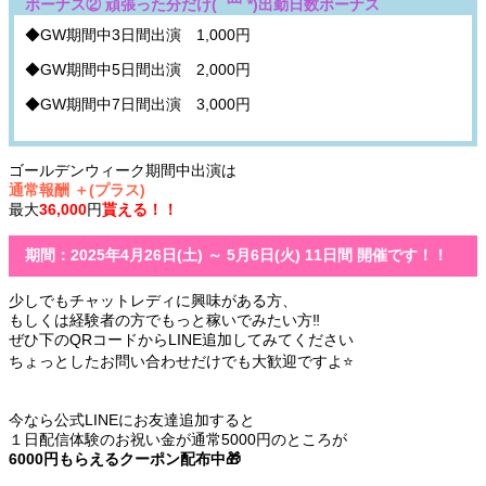
ボーナス② 頑張った分だけ( ´罒`*)出勤日数ボーナス
◆GW期間中
3
日間出演
1,000
円
◆GW期間中
5
日間出演
2,000
円
◆GW期間中
7
日間出演
3,000
円
ゴールデンウィーク期間中出演は
通常報酬 ＋(プラス)
最大
36,000
円
貰える！！
期間：2025年4月26日(土) ～ 5月6日(火) 11日間 開催です！！
少しでもチャットレディに興味がある方、
もしくは経験者の方でもっと稼いでみたい方‼️
ぜひ下のQRコードからLINE追加してみてください
ちょっとしたお問い合わせだけでも大歓迎ですよ⭐️
今なら公式LINEにお友達追加すると
１日配信体験のお祝い金が通常5000円のところが
6000円もらえるクーポン配布中🎁