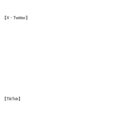
【X・Twitter】
【TikTok】