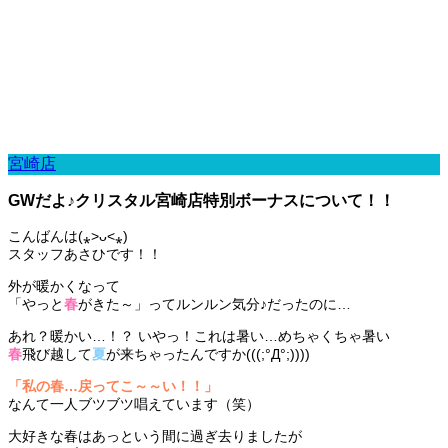
宮崎店
GWだよ♪クリスタル宮崎店特別ボーナスについて！！
こんばんは(⁎˃ᴗ˂⁎)
スタッフ
あさひ
です！！
外が暖かくなって
「やっと
春
がきた～」
ってルンルン気分♪だったのに…
あれ？暖かい…！？ いやっ！これは暑い…めちゃくちゃ暑い
春
飛び越して
夏
が来ちゃったんですか(((;°Д°;))))
「私の春…戻ってこ～～い！！」
なんて一人ブツブツ唱えています（笑）
大好きな春はあっという間に過ぎ去りましたが