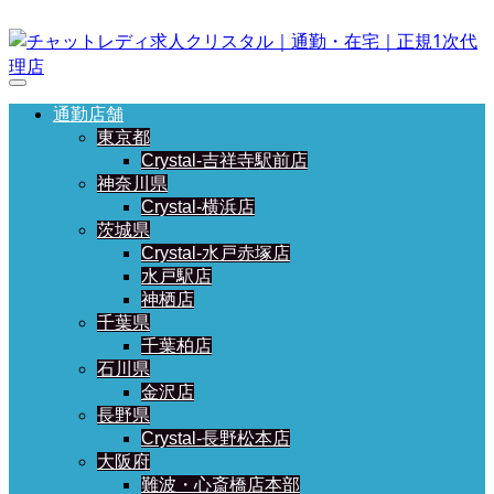
通勤店舗
東京都
Crystal-吉祥寺駅前店
神奈川県
Crystal-横浜店
茨城県
Crystal-水戸赤塚店
水戸駅店
神栖店
千葉県
千葉柏店
石川県
金沢店
長野県
Crystal-長野松本店
大阪府
難波・心斎橋店本部