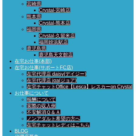
宮崎県
Crystal-宮崎店
熊本県
Crystal-熊本店
福岡県
Crystal-久留米店
福岡姪浜駅店
鹿児島県
鹿児島天文館店
在宅お仕事(本部)
在宅お仕事(サポートFC店)
在宅代理店 daisy(デイジー)
在宅代理店 joa(ジョア)
在宅チャットOffice【Lesca】レスカーon Crystal
お仕事について
報酬について
実際の収入例
不安解消Ｑ＆Ａ
ノンアダルト希望の方へ
在宅チャットレディはこちら
BLOG