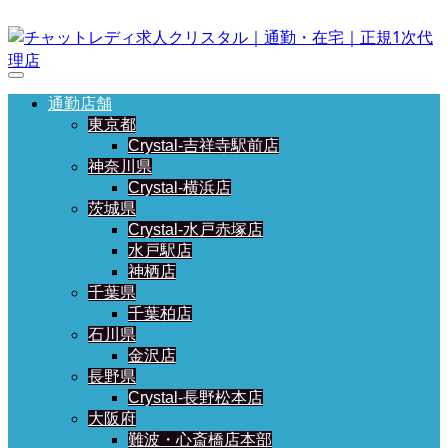
通勤店舗
東京都
Crystal-吉祥寺駅前店
神奈川県
Crystal-横浜店
茨城県
Crystal-水戸赤塚店
水戸駅店
神栖店
千葉県
千葉柏店
石川県
金沢店
長野県
Crystal-長野松本店
大阪府
難波・心斎橋店本部