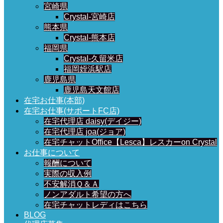
宮崎県
Crystal-宮崎店
熊本県
Crystal-熊本店
福岡県
Crystal-久留米店
福岡姪浜駅店
鹿児島県
鹿児島天文館店
在宅お仕事(本部)
在宅お仕事(サポートFC店)
在宅代理店 daisy(デイジー)
在宅代理店 joa(ジョア)
在宅チャットOffice【Lesca】レスカーon Crystal
お仕事について
報酬について
実際の収入例
不安解消Ｑ＆Ａ
ノンアダルト希望の方へ
在宅チャットレディはこちら
BLOG