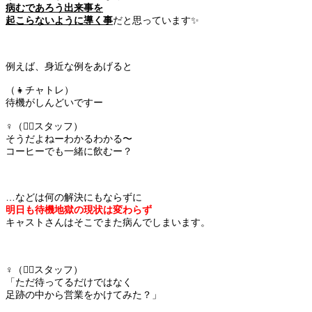
病むであろう出来事を
起こらないように導く事
だと思っています✨️
例えば、身近な例をあげると
（👧チャトレ）
待機がしんどいですー
♀️（💁‍♀️スタッフ）
そうだよねーわかるわかる〜
コーヒーでも一緒に飲むー？
…などは何の解決にもならずに
明日も待機地獄の現状は変わらず
キャストさんはそこでまた病んでしまいます。
♀️（💁‍♀️スタッフ）
「ただ待ってるだけではなく
足跡の中から営業をかけてみた？」