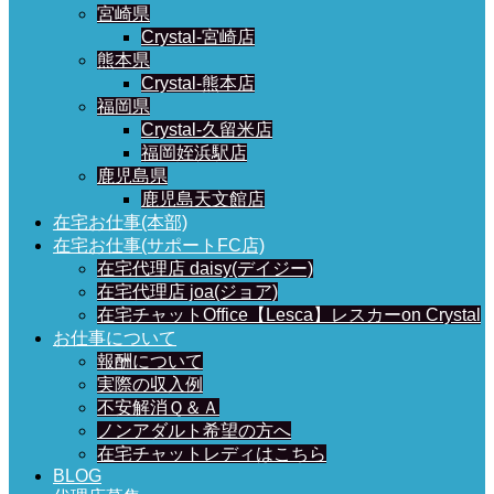
宮崎県
Crystal-宮崎店
熊本県
Crystal-熊本店
福岡県
Crystal-久留米店
福岡姪浜駅店
鹿児島県
鹿児島天文館店
在宅お仕事(本部)
在宅お仕事(サポートFC店)
在宅代理店 daisy(デイジー)
在宅代理店 joa(ジョア)
在宅チャットOffice【Lesca】レスカーon Crystal
お仕事について
報酬について
実際の収入例
不安解消Ｑ＆Ａ
ノンアダルト希望の方へ
在宅チャットレディはこちら
BLOG