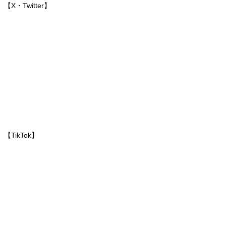
【X・Twitter】
【TikTok】