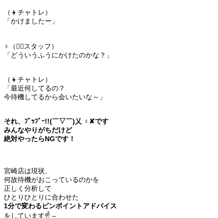
（👧チャトレ）
「かけましたー」
♀️（💁‍♀️スタッフ）
「どういうふうにかけたのかな？」
（👧チャトレ）
「最近何してるの？
今待機してるから会いたいな～」
それ、ﾌﾞｯﾌﾞｰ!!(￣▽￣)乂 ‍♀️✘です
みんなやりがちだけど
絶対やったらNGです！
宮崎店は現状、
何故待機がおこっているのかを
正しく分析して
ひとりひとりに合わせた
1分で変わるピンポイントアドバイス
をしています☝ –