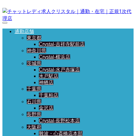
通勤店舗
東京都
Crystal-吉祥寺駅前店
神奈川県
Crystal-横浜店
茨城県
Crystal-水戸赤塚店
水戸駅店
神栖店
千葉県
千葉柏店
石川県
金沢店
長野県
Crystal-長野松本店
大阪府
難波・心斎橋店本部