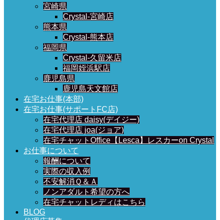
宮崎県
Crystal-宮崎店
熊本県
Crystal-熊本店
福岡県
Crystal-久留米店
福岡姪浜駅店
鹿児島県
鹿児島天文館店
在宅お仕事(本部)
在宅お仕事(サポートFC店)
在宅代理店 daisy(デイジー)
在宅代理店 joa(ジョア)
在宅チャットOffice【Lesca】レスカーon Crystal
お仕事について
報酬について
実際の収入例
不安解消Ｑ＆Ａ
ノンアダルト希望の方へ
在宅チャットレディはこちら
BLOG