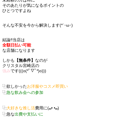
未経験の方は特に
そのあたりが気になるポイントの
ひとつですよね
そんな
不安
を今から解決します(*`･ω･)ゞ
結論‼️当店は
全額日払い可能
な店舗になります
しかも
【無条件】
なのが
クリスタル宮崎店の
強み
です(((o(*ﾟ▽ﾟ*)o)))
‪⿻‬欲しかった
お洋服やコスメ即買い
急な飲み会への参加
大好きな推し活
費用に(⑉• •⑉)
‪⿻‬急な
出費や支払いに