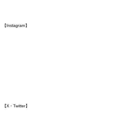
【Instagram】
【X・Twitter】