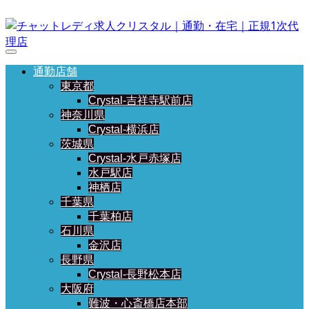
通勤店舗
東京都
Crystal-吉祥寺駅前店
神奈川県
Crystal-横浜店
茨城県
Crystal-水戸赤塚店
水戸駅店
神栖店
千葉県
千葉柏店
石川県
金沢店
長野県
Crystal-長野松本店
大阪府
難波・心斎橋店本部