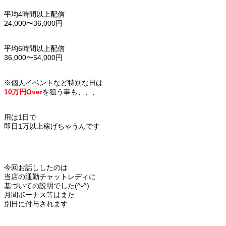
平均4時間以上配信
24,000〜36,000円
平均6時間以上配信
36,000〜54,000円
※個人イベントなど特別な日は
10万円Over
を狙う事も、、、
用は1日で
即日
1万以上
稼げちゃうんです
今回お話ししたのは
当店の通勤チャットレディに
基づいての説明でした(^-^)
月間ボーナス等はまた
別日に付与されます