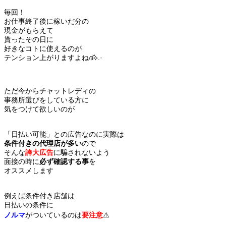
毎回！
お仕事終了後に稼いだ分の
現金がもらえて
貰ったその日に
好きなコトに使えるのが
テンション上がりますよねദ്︎︎⟡.·
ただ今からチャットレディの
事務所選びをしている方に
気をつけて欲しいのが
「日払い可能」との広告なのに実際は
条件付きの代理店が多い
ので
そんな
誇大広告
に騙されないよう
面接の時に
必ず確認する事
を
オススメします
例えば条件付き店舗は
日払いの条件に
ノルマ
がついているのは
要注意
⚠️