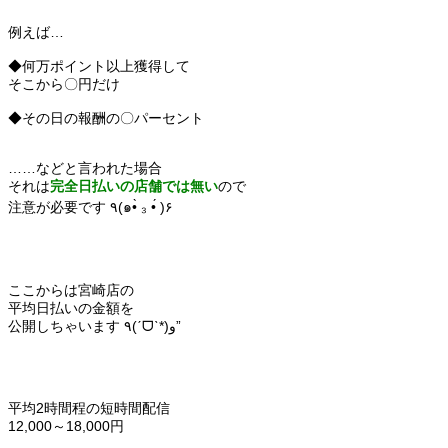
例えば…
◆何万ポイント以上獲得して
そこから〇円だけ
◆その日の報酬の〇パーセント
……などと言われた場合
それは
完全日払いの店舗では無い
ので
注意が必要です ٩(๑•̀ ₃ •́ )۶
ここからは宮崎店の
平均日払いの金額を
公開しちゃいます ٩(ˊᗜˋ*)و”
平均2時間程の短時間配信
12,000～18,000円