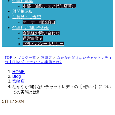
代理店募集
本部・通勤シェア代理店募集
質問掲示板
ご意見・ご要望
オーナー相談窓口
代理店お問い合わせ
企業様お問い合わせ
運営事業者
プライバシーポリシー
日々、ブログを更新中！
TOP
>
ブログ一覧
>
宮崎店
>
なかなか聞けないチャットレディ
の【日払い】についての実態とは⁉️
HOME
Blog
宮崎店
なかなか聞けないチャットレディの【日払い】につい
ての実態とは⁉️
5月
17
2024