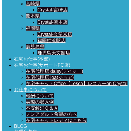
宮崎県
Crystal-宮崎店
熊本県
Crystal-熊本店
福岡県
Crystal-久留米店
福岡姪浜駅店
鹿児島県
鹿児島天文館店
在宅お仕事(本部)
在宅お仕事(サポートFC店)
在宅代理店 daisy(デイジー)
在宅代理店 joa(ジョア)
在宅チャットOffice【Lesca】レスカーon Crystal
お仕事について
報酬について
実際の収入例
不安解消Ｑ＆Ａ
ノンアダルト希望の方へ
在宅チャットレディはこちら
BLOG