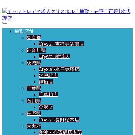
通勤店舗
東京都
Crystal-吉祥寺駅前店
神奈川県
Crystal-横浜店
茨城県
Crystal-水戸赤塚店
水戸駅店
神栖店
千葉県
千葉柏店
石川県
金沢店
長野県
Crystal-長野松本店
大阪府
難波・心斎橋店本部