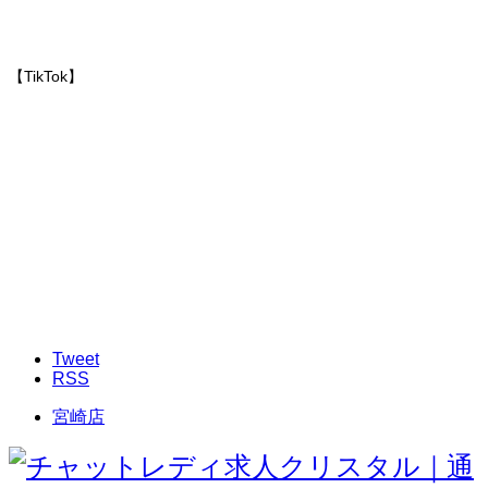
【TikTok】
Tweet
RSS
宮崎店