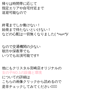
帰りは時間帯に応じて
指定エリアや自宅付近まで
送迎可能なので
終電までしか働けない！
始発まで待たないといけない！
などの心配は一切無くなりました( *>ω<*)/
なので交通機関の少ない
朝方や深夜帯でも
いつでも出演可能です‼️
他にもクリスタル宮崎店オリジナルの
女の子NO.1の設備と環境
についての詳細は
こちらの画像クリックから読めるので
是非チェックしてみてください👇🏻✨