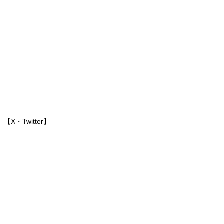
【X・Twitter】