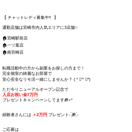
【 チャットレディ募集中‼️⠀】
通勤店舗は宮崎市内人気エリアに3店舗✨️
🏠
宮崎駅前店
🏠
一ツ葉店
🏠
南宮崎店
転職活動中の方から副業をお探しの方まで！
完全個室の綺麗なお部屋で
安心安全なリモ活一緒にしませんか？ ( * ॑꒳ ॑*)
ただ今リニューアルオープン記念で
入店お祝い金7万円
プレゼントキャンペーンしてます🎁⋆*
経験者さん
には
＋2万円
プレゼント- ̗̀🎁 ̖́-
ご応募は