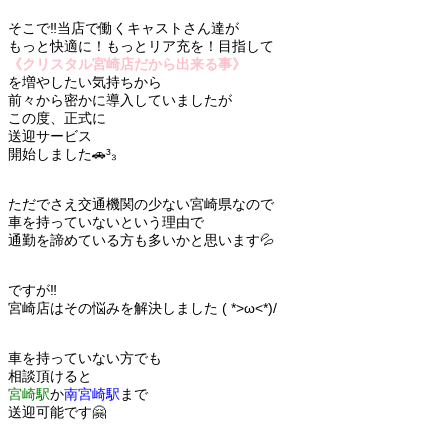
そこで‼️当店で働くキャストさん達が
もっと快適に！もっとリア充を！目指して
《クリスタル宮崎店だから出来る事》
を増やしたい気持ちから
前々から密かに導入していましたが
この度、正式に
送迎サービス
開始しました🚗³₃
ただでさえ交通機関の少ない宮崎県なので
車を持っていないという理由で
通勤を諦めている方も多いかと思います💦
ですが‼️
宮崎店はその悩みを解決しました ( *>ω<*)/
車を持っていない方でも
相談頂けると
宮崎駅
か
南宮崎駅
まで
送迎可能です🤗