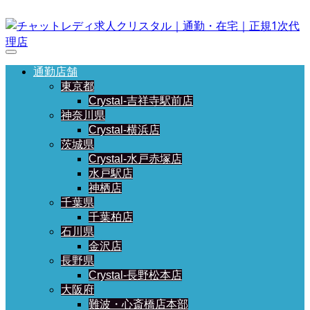
通勤店舗
東京都
Crystal-吉祥寺駅前店
神奈川県
Crystal-横浜店
茨城県
Crystal-水戸赤塚店
水戸駅店
神栖店
千葉県
千葉柏店
石川県
金沢店
長野県
Crystal-長野松本店
大阪府
難波・心斎橋店本部