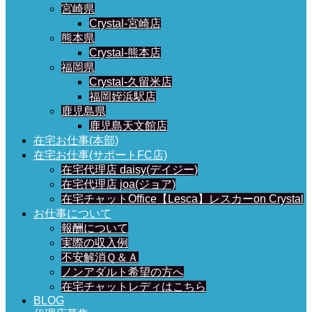
宮崎県
Crystal-宮崎店
熊本県
Crystal-熊本店
福岡県
Crystal-久留米店
福岡姪浜駅店
鹿児島県
鹿児島天文館店
在宅お仕事(本部)
在宅お仕事(サポートFC店)
在宅代理店 daisy(デイジー)
在宅代理店 joa(ジョア)
在宅チャットOffice【Lesca】レスカーon Crystal
お仕事について
報酬について
実際の収入例
不安解消Ｑ＆Ａ
ノンアダルト希望の方へ
在宅チャットレディはこちら
BLOG