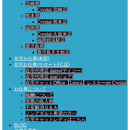
宮崎県
Crystal-宮崎店
熊本県
Crystal-熊本店
福岡県
Crystal-久留米店
福岡姪浜駅店
鹿児島県
鹿児島天文館店
在宅お仕事(本部)
在宅お仕事(サポートFC店)
在宅代理店 daisy(デイジー)
在宅代理店 joa(ジョア)
在宅チャットOffice【Lesca】レスカーon Crystal
お仕事について
報酬について
実際の収入例
不安解消Ｑ＆Ａ
ノンアダルト希望の方へ
在宅チャットレディはこちら
BLOG