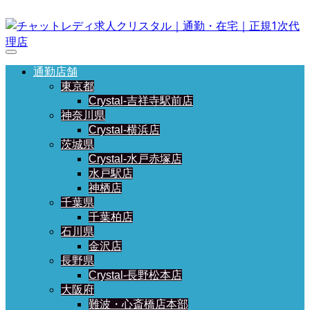
通勤店舗
東京都
Crystal-吉祥寺駅前店
神奈川県
Crystal-横浜店
茨城県
Crystal-水戸赤塚店
水戸駅店
神栖店
千葉県
千葉柏店
石川県
金沢店
長野県
Crystal-長野松本店
大阪府
難波・心斎橋店本部