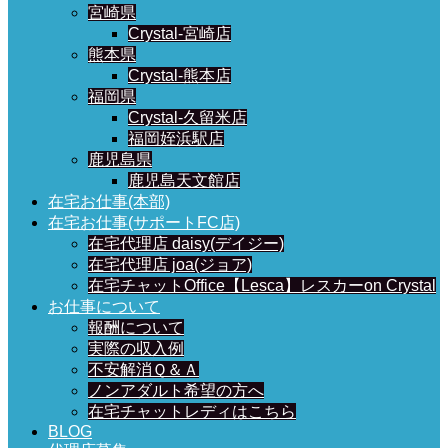
宮崎県
Crystal-宮崎店
熊本県
Crystal-熊本店
福岡県
Crystal-久留米店
福岡姪浜駅店
鹿児島県
鹿児島天文館店
在宅お仕事(本部)
在宅お仕事(サポートFC店)
在宅代理店 daisy(デイジー)
在宅代理店 joa(ジョア)
在宅チャットOffice【Lesca】レスカーon Crystal
お仕事について
報酬について
実際の収入例
不安解消Ｑ＆Ａ
ノンアダルト希望の方へ
在宅チャットレディはこちら
BLOG