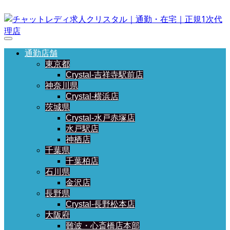
通勤店舗
東京都
Crystal-吉祥寺駅前店
神奈川県
Crystal-横浜店
茨城県
Crystal-水戸赤塚店
水戸駅店
神栖店
千葉県
千葉柏店
石川県
金沢店
長野県
Crystal-長野松本店
大阪府
難波・心斎橋店本部