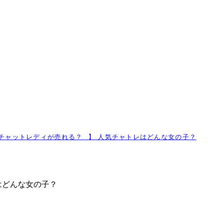
！
なチャットレディが売れる？⠀】 人気チャトレはどんな女の子？
はどんな女の子？