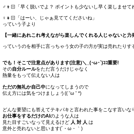
♂👦🏻「早く脱いでよ？ ポイントも少ないし早く楽しませて
♀👧🏻「はーい、じゃぁ見ててくださいね」
っていう子より
【一緒にあれこれ考えながら楽しんでくれる人じゃないと力発
っていうのを相手に言っちゃう女の子の方が実は売れたりすると
でも！そこで注意点があります(注意)＼_(･ω･`)ｺｺ重要!
その
自分ルール
をただ言うだけじゃなく
熱量をもって伝えない人は
ただの無礼か自己中
になってしまうので
伝え方には気をつけましょう(( ˘ω ˘ *)
どんな要望にも答えてテキパキと言われた事をこなす言いな
お仕事をするだけのAI
のような人は
見た目すごいなって見えるけど
人 対 人
は
意外と売れないと思います(´・ω・｀)