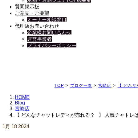
本部・通勤シェア代理店募集
質問掲示板
ご意見・ご要望
オーナー相談窓口
代理店お問い合わせ
企業様お問い合わせ
運営事業者
プライバシーポリシー
日々、ブログを更新中
TOP
>
ブログ一覧
>
宮崎店
>
【 どん
HOME
Blog
宮崎店
【 どんなチャットレディが売れる？⠀】 人気チャトレ
1月
18
2024