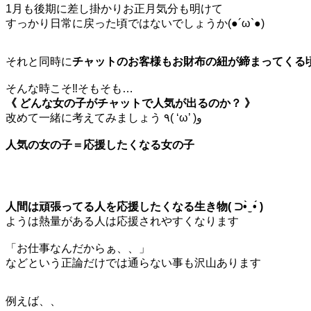
1月も後期に差し掛かりお正月気分も明けて
すっかり日常に戻った頃ではないでしょうか(●´ω`●)
それと同時に
チャットのお客様もお財布の紐が締まってくる
そんな時こそ‼️そもそも…
《 どんな女の子がチャットで人気が出るのか？ 》
改めて一緒に考えてみましょう ٩( ‘ω’ )و
人気の女の子＝応援したくなる女の子
人間は頑張ってる人を応援したくなる生き物( ⊃•̀ ̫ •́ )
ようは熱量がある人は応援されやすくなります
「お仕事なんだからぁ、、」
などという正論だけでは通らない事も沢山あります
例えば、、