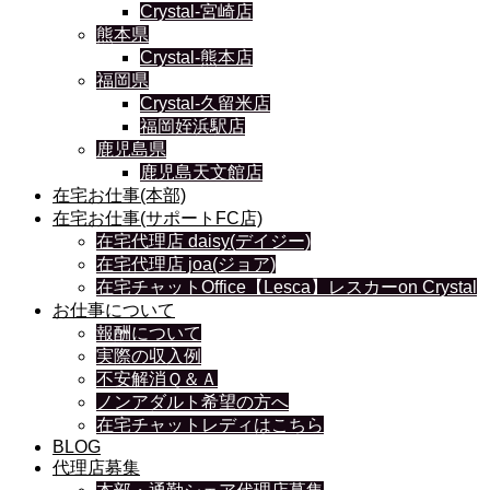
Crystal-宮崎店
熊本県
Crystal-熊本店
福岡県
Crystal-久留米店
福岡姪浜駅店
鹿児島県
鹿児島天文館店
在宅お仕事(本部)
在宅お仕事(サポートFC店)
在宅代理店 daisy(デイジー)
在宅代理店 joa(ジョア)
在宅チャットOffice【Lesca】レスカーon Crystal
お仕事について
報酬について
実際の収入例
不安解消Ｑ＆Ａ
ノンアダルト希望の方へ
在宅チャットレディはこちら
BLOG
代理店募集