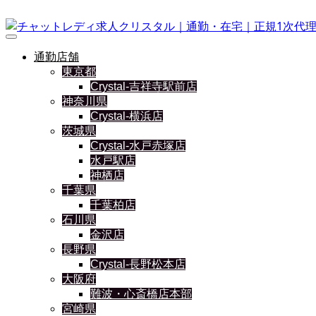
通勤店舗
東京都
Crystal-吉祥寺駅前店
神奈川県
Crystal-横浜店
茨城県
Crystal-水戸赤塚店
水戸駅店
神栖店
千葉県
千葉柏店
石川県
金沢店
長野県
Crystal-長野松本店
大阪府
難波・心斎橋店本部
宮崎県