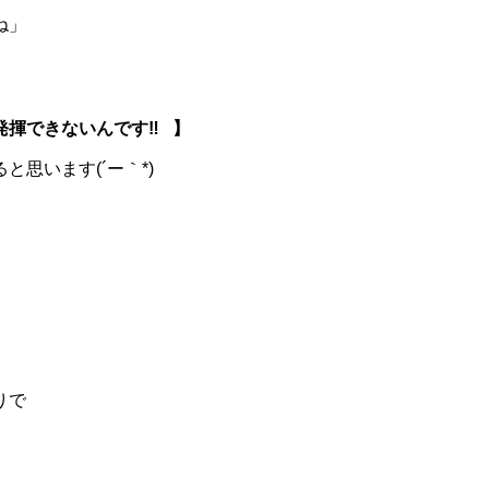
ね」
揮できないんです‼️⠀】
思います(´ー｀*)
りで