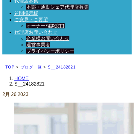
代理店募集
本部・通勤シェア代理店募集
質問掲示板
ご意見・ご要望
オーナー相談窓口
代理店お問い合わせ
企業様お問い合わせ
運営事業者
プライバシーポリシー
日々、ブログを更新中！
TOP
>
ブログ一覧
>
S__24182821
HOME
S__24182821
2月
26
2023