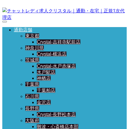
通勤店舗
東京都
Crystal-吉祥寺駅前店
神奈川県
Crystal-横浜店
茨城県
Crystal-水戸赤塚店
水戸駅店
神栖店
千葉県
千葉柏店
石川県
金沢店
長野県
Crystal-長野松本店
大阪府
難波・心斎橋店本部