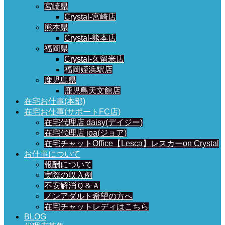
宮崎県
Crystal-宮崎店
熊本県
Crystal-熊本店
福岡県
Crystal-久留米店
福岡姪浜駅店
鹿児島県
鹿児島天文館店
在宅お仕事(本部)
在宅お仕事(サポートFC店)
在宅代理店 daisy(デイジー)
在宅代理店 joa(ジョア)
在宅チャットOffice【Lesca】レスカーon Crystal
お仕事について
報酬について
実際の収入例
不安解消Ｑ＆Ａ
ノンアダルト希望の方へ
在宅チャットレディはこちら
BLOG