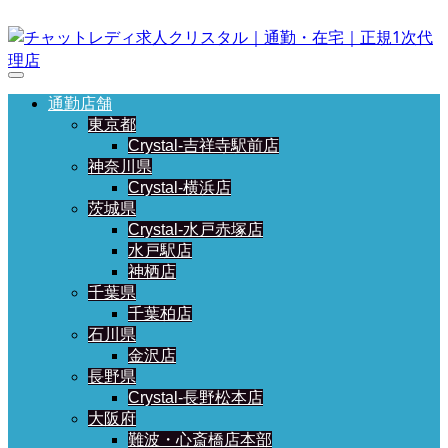
通勤店舗
東京都
Crystal-吉祥寺駅前店
神奈川県
Crystal-横浜店
茨城県
Crystal-水戸赤塚店
水戸駅店
神栖店
千葉県
千葉柏店
石川県
金沢店
長野県
Crystal-長野松本店
大阪府
難波・心斎橋店本部