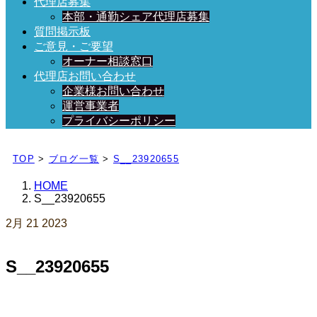
代理店募集
本部・通勤シェア代理店募集
質問掲示板
ご意見・ご要望
オーナー相談窓口
代理店お問い合わせ
企業様お問い合わせ
運営事業者
プライバシーポリシー
日々、ブログを更新中！
TOP
>
ブログ一覧
>
S__23920655
HOME
S__23920655
2月
21
2023
S__23920655