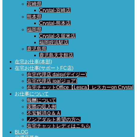
宮崎県
Crystal-宮崎店
熊本県
Crystal-熊本店
福岡県
Crystal-久留米店
福岡姪浜駅店
鹿児島県
鹿児島天文館店
在宅お仕事(本部)
在宅お仕事(サポートFC店)
在宅代理店 daisy(デイジー)
在宅代理店 joa(ジョア)
在宅チャットOffice【Lesca】レスカーon Crystal
お仕事について
報酬について
実際の収入例
不安解消Ｑ＆Ａ
ノンアダルト希望の方へ
在宅チャットレディはこちら
BLOG