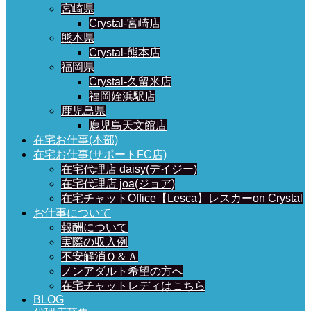
宮崎県
Crystal-宮崎店
熊本県
Crystal-熊本店
福岡県
Crystal-久留米店
福岡姪浜駅店
鹿児島県
鹿児島天文館店
在宅お仕事(本部)
在宅お仕事(サポートFC店)
在宅代理店 daisy(デイジー)
在宅代理店 joa(ジョア)
在宅チャットOffice【Lesca】レスカーon Crystal
お仕事について
報酬について
実際の収入例
不安解消Ｑ＆Ａ
ノンアダルト希望の方へ
在宅チャットレディはこちら
BLOG