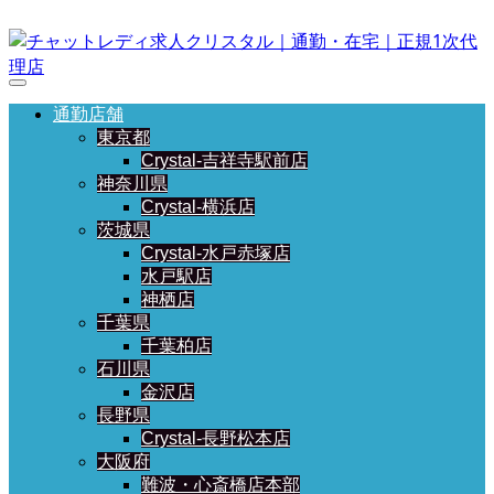
通勤店舗
東京都
Crystal-吉祥寺駅前店
神奈川県
Crystal-横浜店
茨城県
Crystal-水戸赤塚店
水戸駅店
神栖店
千葉県
千葉柏店
石川県
金沢店
長野県
Crystal-長野松本店
大阪府
難波・心斎橋店本部