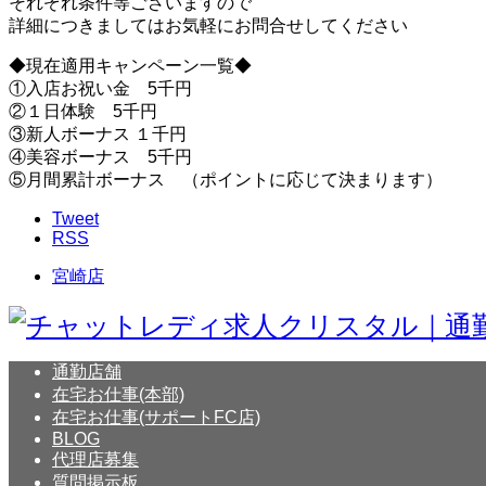
それぞれ条件等ございますので
詳細につきましてはお気軽にお問合せしてください
◆現在適用キャンペーン一覧◆
①入店お祝い金 5千円
②１日体験 5千円
③新人ボーナス １千円
④美容ボーナス 5千円
⑤月間累計ボーナス （ポイントに応じて決まります）
Tweet
RSS
宮崎店
通勤店舗
在宅お仕事(本部)
在宅お仕事(サポートFC店)
BLOG
代理店募集
質問掲示板