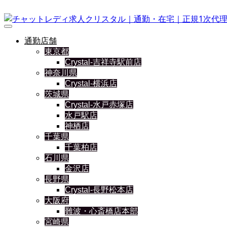
通勤店舗
東京都
Crystal-吉祥寺駅前店
神奈川県
Crystal-横浜店
茨城県
Crystal-水戸赤塚店
水戸駅店
神栖店
千葉県
千葉柏店
石川県
金沢店
長野県
Crystal-長野松本店
大阪府
難波・心斎橋店本部
宮崎県