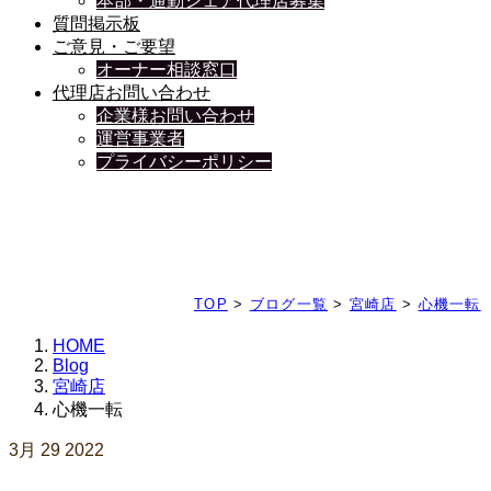
本部・通勤シェア代理店募集
質問掲示板
ご意見・ご要望
オーナー相談窓口
代理店お問い合わせ
企業様お問い合わせ
運営事業者
プライバシーポリシー
日々、ブログを更新中
TOP
>
ブログ一覧
>
宮崎店
>
心機一転
HOME
Blog
宮崎店
心機一転
3月
29
2022