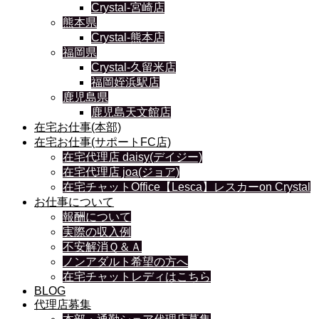
Crystal-宮崎店
熊本県
Crystal-熊本店
福岡県
Crystal-久留米店
福岡姪浜駅店
鹿児島県
鹿児島天文館店
在宅お仕事(本部)
在宅お仕事(サポートFC店)
在宅代理店 daisy(デイジー)
在宅代理店 joa(ジョア)
在宅チャットOffice【Lesca】レスカーon Crystal
お仕事について
報酬について
実際の収入例
不安解消Ｑ＆Ａ
ノンアダルト希望の方へ
在宅チャットレディはこちら
BLOG
代理店募集