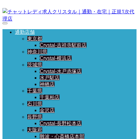
通勤店舗
東京都
Crystal-吉祥寺駅前店
神奈川県
Crystal-横浜店
茨城県
Crystal-水戸赤塚店
水戸駅店
神栖店
千葉県
千葉柏店
石川県
金沢店
長野県
Crystal-長野松本店
大阪府
難波・心斎橋店本部