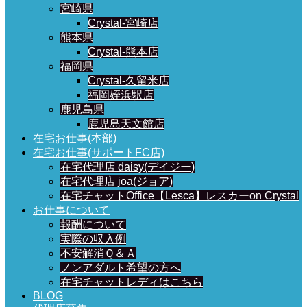
宮崎県
Crystal-宮崎店
熊本県
Crystal-熊本店
福岡県
Crystal-久留米店
福岡姪浜駅店
鹿児島県
鹿児島天文館店
在宅お仕事(本部)
在宅お仕事(サポートFC店)
在宅代理店 daisy(デイジー)
在宅代理店 joa(ジョア)
在宅チャットOffice【Lesca】レスカーon Crystal
お仕事について
報酬について
実際の収入例
不安解消Ｑ＆Ａ
ノンアダルト希望の方へ
在宅チャットレディはこちら
BLOG