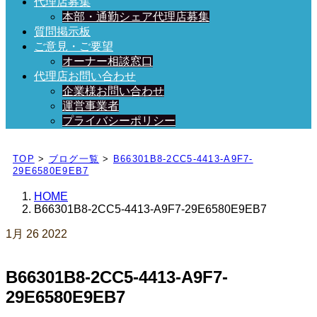
代理店募集
本部・通勤シェア代理店募集
質問掲示板
ご意見・ご要望
オーナー相談窓口
代理店お問い合わせ
企業様お問い合わせ
運営事業者
プライバシーポリシー
日々、ブログを更新中！
TOP
>
ブログ一覧
>
B66301B8-2CC5-4413-A9F7-
29E6580E9EB7
HOME
B66301B8-2CC5-4413-A9F7-29E6580E9EB7
1月
26
2022
B66301B8-2CC5-4413-A9F7-
29E6580E9EB7