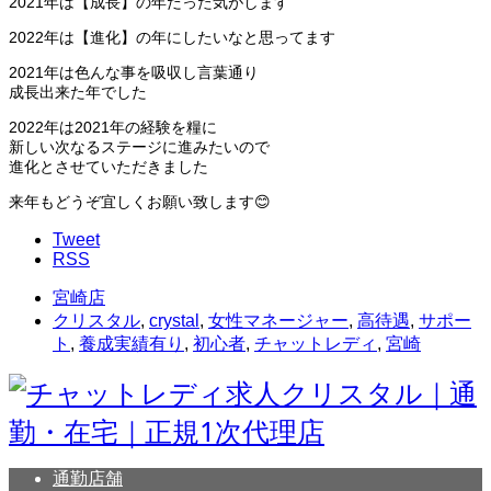
2021年は【成長】の年だった気がします
2022年は【進化】の年にしたいなと思ってます
2021年は色んな事を吸収し言葉通り
成長出来た年でした
2022年は2021年の経験を糧に
新しい次なるステージに進みたいので
進化とさせていただきました
来年もどうぞ宜しくお願い致します😊
Tweet
RSS
宮崎店
クリスタル
,
crystal
,
女性マネージャー
,
高待遇
,
サポー
ト
,
養成実績有り
,
初心者
,
チャットレディ
,
宮崎
通勤店舗