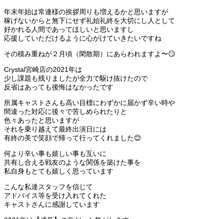
年末年始は常連様の挨拶周りも増えるかと思いますが
稼げないからと無下にせず礼始礼終を大切にし人として
好かれる人間であってほしいと思いますし
応援していただけるように心がけていきたいですね
その積み重ねが２月頃（閑散期）にあらわれますよ〜😏
Crystal宮崎店の2021年は
少し課題も残りましたが全力で駆け抜けたので
反省はあっても後悔はなかったです
所属キャストさんも高い目標にわずかに届かず辛い時や
間違った対応に後々で苦しめられたりと
色々あったと思いますが
それを乗り越えて最終出演日には
有終の美で笑顔で帰って行ってくれました😊
何より辛い事も嬉しい事も互いに
共有し合える戦友のような関係を築けた事を
私自身もとても嬉しく思っています
こんな私達スタッフを信じて
アドバイス等を受け入れてくれた
キャストさんに感謝しています