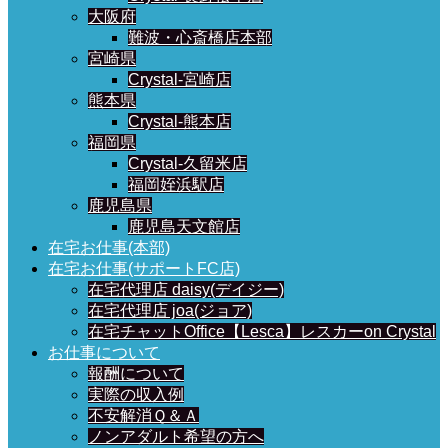
大阪府
難波・心斎橋店本部
宮崎県
Crystal-宮崎店
熊本県
Crystal-熊本店
福岡県
Crystal-久留米店
福岡姪浜駅店
鹿児島県
鹿児島天文館店
在宅お仕事(本部)
在宅お仕事(サポートFC店)
在宅代理店 daisy(デイジー)
在宅代理店 joa(ジョア)
在宅チャットOffice【Lesca】レスカーon Crystal
お仕事について
報酬について
実際の収入例
不安解消Ｑ＆Ａ
ノンアダルト希望の方へ