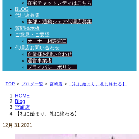
在宅チャットレディはこちら
BLOG
代理店募集
本部・通勤シェア代理店募集
質問掲示板
ご意見・ご要望
オーナー相談窓口
代理店お問い合わせ
企業様お問い合わせ
運営事業者
プライバシーポリシー
日々、ブログを更新中！
TOP
>
ブログ一覧
>
宮崎店
>
【礼に始まり、礼に終わる】
HOME
Blog
宮崎店
【礼に始まり、礼に終わる】
12月
31
2021