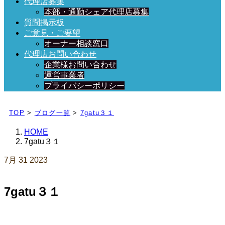
代理店募集
本部・通勤シェア代理店募集
質問掲示板
ご意見・ご要望
オーナー相談窓口
代理店お問い合わせ
企業様お問い合わせ
運営事業者
プライバシーポリシー
日々、ブログを更新中！
TOP
>
ブログ一覧
>
7gatu３１
HOME
7gatu３１
7月
31
2023
7gatu３１