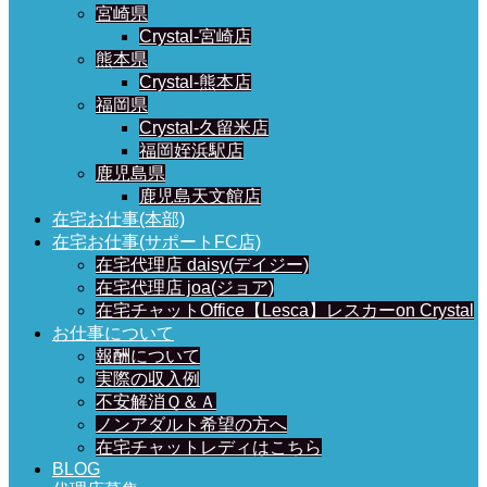
宮崎県
Crystal-宮崎店
熊本県
Crystal-熊本店
福岡県
Crystal-久留米店
福岡姪浜駅店
鹿児島県
鹿児島天文館店
在宅お仕事(本部)
在宅お仕事(サポートFC店)
在宅代理店 daisy(デイジー)
在宅代理店 joa(ジョア)
在宅チャットOffice【Lesca】レスカーon Crystal
お仕事について
報酬について
実際の収入例
不安解消Ｑ＆Ａ
ノンアダルト希望の方へ
在宅チャットレディはこちら
BLOG