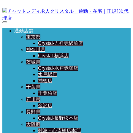
通勤店舗
東京都
Crystal-吉祥寺駅前店
神奈川県
Crystal-横浜店
茨城県
Crystal-水戸赤塚店
水戸駅店
神栖店
千葉県
千葉柏店
石川県
金沢店
長野県
Crystal-長野松本店
大阪府
難波・心斎橋店本部