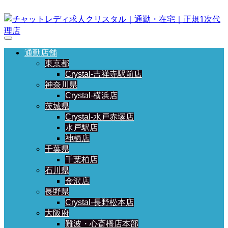
通勤店舗
東京都
Crystal-吉祥寺駅前店
神奈川県
Crystal-横浜店
茨城県
Crystal-水戸赤塚店
水戸駅店
神栖店
千葉県
千葉柏店
石川県
金沢店
長野県
Crystal-長野松本店
大阪府
難波・心斎橋店本部