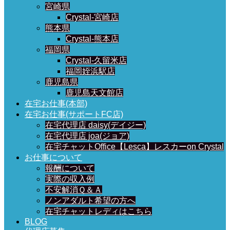
宮崎県
Crystal-宮崎店
熊本県
Crystal-熊本店
福岡県
Crystal-久留米店
福岡姪浜駅店
鹿児島県
鹿児島天文館店
在宅お仕事(本部)
在宅お仕事(サポートFC店)
在宅代理店 daisy(デイジー)
在宅代理店 joa(ジョア)
在宅チャットOffice【Lesca】レスカーon Crystal
お仕事について
報酬について
実際の収入例
不安解消Ｑ＆Ａ
ノンアダルト希望の方へ
在宅チャットレディはこちら
BLOG