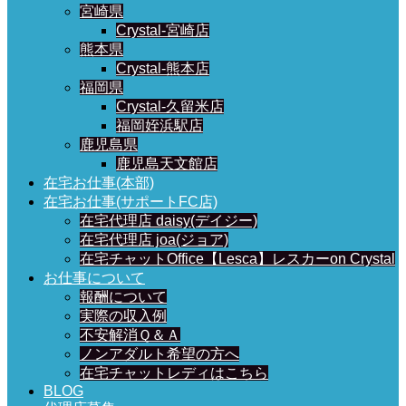
宮崎県
Crystal-宮崎店
熊本県
Crystal-熊本店
福岡県
Crystal-久留米店
福岡姪浜駅店
鹿児島県
鹿児島天文館店
在宅お仕事(本部)
在宅お仕事(サポートFC店)
在宅代理店 daisy(デイジー)
在宅代理店 joa(ジョア)
在宅チャットOffice【Lesca】レスカーon Crystal
お仕事について
報酬について
実際の収入例
不安解消Ｑ＆Ａ
ノンアダルト希望の方へ
在宅チャットレディはこちら
BLOG