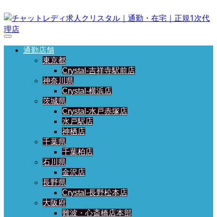
通勤店舗
東京都
Crystal-吉祥寺駅前店
神奈川県
Crystal-横浜店
茨城県
Crystal-水戸赤塚店
水戸駅店
神栖店
千葉県
千葉柏店
石川県
金沢店
長野県
Crystal-長野松本店
大阪府
難波・心斎橋店本部