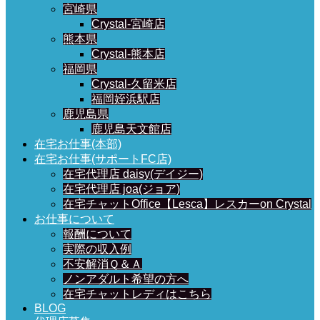
宮崎県
Crystal-宮崎店
熊本県
Crystal-熊本店
福岡県
Crystal-久留米店
福岡姪浜駅店
鹿児島県
鹿児島天文館店
在宅お仕事(本部)
在宅お仕事(サポートFC店)
在宅代理店 daisy(デイジー)
在宅代理店 joa(ジョア)
在宅チャットOffice【Lesca】レスカーon Crystal
お仕事について
報酬について
実際の収入例
不安解消Ｑ＆Ａ
ノンアダルト希望の方へ
在宅チャットレディはこちら
BLOG