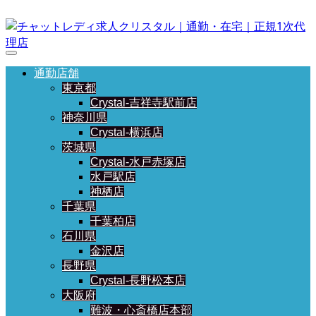
通勤店舗
東京都
Crystal-吉祥寺駅前店
神奈川県
Crystal-横浜店
茨城県
Crystal-水戸赤塚店
水戸駅店
神栖店
千葉県
千葉柏店
石川県
金沢店
長野県
Crystal-長野松本店
大阪府
難波・心斎橋店本部